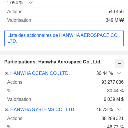
1,054 %
543 456
349 M ₩
Liste des actionnaires de HANWHA AEROSPACE CO.,
LTD.
Participations: Hanwha Aerospace Co., Ltd.
Nom
Actions
%
Valorisation
HANWHA OCEAN CO., LTD.
30,44 %
93 277 036
30,44 %
6 039 M $
HANWHA SYSTEMS CO., LTD.
46,73 %
88 289 321
46,73 %