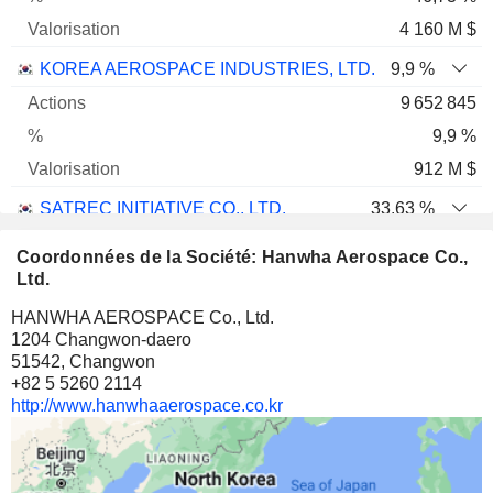
4 160 M $
KOREA AEROSPACE INDUSTRIES, LTD.
9,9 %
9 652 845
9,9 %
912 M $
SATREC INITIATIVE CO., LTD.
33,63 %
3 682 791
Coordonnées de la Société: Hanwha Aerospace Co.,
33,63 %
Ltd.
214 M $
HANWHA AEROSPACE Co., Ltd.
1204 Changwon-daero
HANWHA AEROSPACE CO., LTD.
0,22 %
51542, Changwon
114 613
+82 5 5260 2114
http://www.hanwhaaerospace.co.kr
0,22 %
74 M $