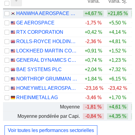
Varia.
Varia. 5j.
HANWHA AEROSPACE CO., LTD.
+4,67 %
+21,85 %
+
GE AEROSPACE
-1,75 %
+5,50 %
+
RTX CORPORATION
+0,42 %
+4,14 %
+
ROLLS-ROYCE HOLDINGS PLC
-2,36 %
+4,81 %
+
LOCKHEED MARTIN CORPORATION
+0,91 %
+1,52 %
+
GENERAL DYNAMICS CORPORATION
+0,74 %
+1,23 %
+
BAE SYSTEMS PLC
+2,04 %
+7,32 %
+
NORTHROP GRUMMAN CORPORATION
+1,84 %
+6,15 %
HONEYWELL AEROSPACE INC.
-23,16 %
-23,42 %
RHEINMETALL AG
-3,46 %
+1,70 %
-
Moyenne
-1,81 %
+4,61 %
+
Moyenne pondérée par Capi.
-0,84 %
+4,35 %
+
Voir toutes les performances sectorielles