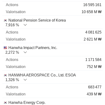
16 595 161
10 658 M ₩
National Pension Service of Korea
7,916 %
4 081 625
2 621 M ₩
Hanwha Impact Partners, Inc.
2,272 %
1 171 584
752 M ₩
HANWHA AEROSPACE Co., Ltd. ESOA
1,326 %
683 477
439 M ₩
Hanwha Energy Corp.