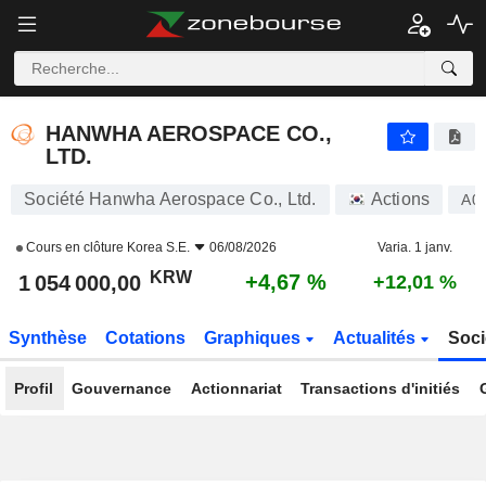
HANWHA AEROSPACE CO., LTD.
1 054 000,00
₩
+4,67 %
HANWHA AEROSPACE CO.,
LTD.
Société Hanwha Aerospace Co., Ltd.
Actions
A0
Cours en clôture
Korea S.E.
06/08/2026
Varia. 1 janv.
KRW
+4,67 %
1 054 000,00
+12,01 %
Synthèse
Cotations
Graphiques
Actualités
Soci
Profil
Gouvernance
Actionnariat
Transactions d'initiés