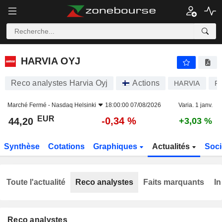
HARVIA OYJ
44,20
€
-0,34 %
HARVIA OYJ
Reco analystes Harvia Oyj
Actions
HARVIA
F
Marché Fermé -
Nasdaq Helsinki
18:00:00 07/08/2026
Varia. 1 janv.
EUR
-0,34 %
44,20
+3,03 %
Synthèse
Cotations
Graphiques
Actualités
Soci
Toute l'actualité
Reco analystes
Faits marquants
In
Reco analystes