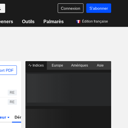
Connexion
S'abonner
eeners
Outils
Palmarès
Édition française
Indices
Europe
Amériques
Asie
ort PDF
RE
RE
teur
Dérivés
Fonds et ETFs