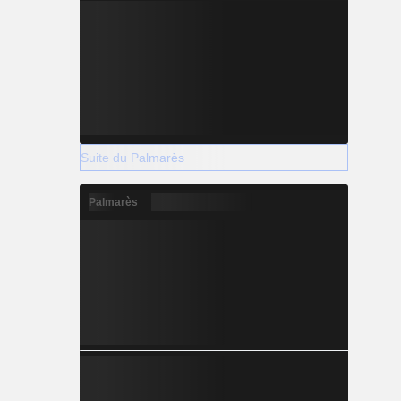
Suite du Palmarès
Palmarès