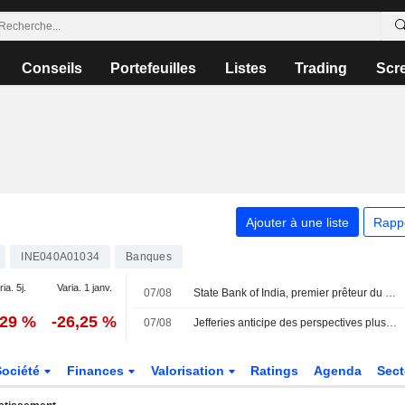
Conseils
Portefeuilles
Listes
Trading
Scr
Ajouter à une liste
Rapp
INE040A01034
Banques
ria. 5j.
Varia. 1 janv.
07/08
State Bank of India, premier prêteur du pays, dépasse les prévisions de bénéfice trimestriel grâce à la croissance des prêts
,29 %
-26,25 %
07/08
Jefferies anticipe des perspectives plus favorables pour l'Inde avec l'accélération du crédit et des flux de capitaux ; HDFC Bank retirée du portefeuille
Société
Finances
Valorisation
Ratings
Agenda
Sec