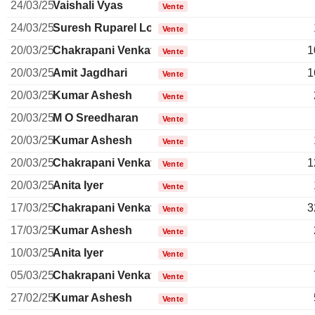
24/03/25
Vaishali Vyas
Vente
24/03/25
Suresh Ruparel Lopa
Vente
20/03/25
Chakrapani Venkatachari
1
Vente
20/03/25
Amit Jagdhari
1
Vente
20/03/25
Kumar Ashesh
Vente
20/03/25
M O Sreedharan
Vente
20/03/25
Kumar Ashesh
Vente
20/03/25
Chakrapani Venkatachari
1
Vente
20/03/25
Anita Iyer
Vente
17/03/25
Chakrapani Venkatachari
3
Vente
17/03/25
Kumar Ashesh
Vente
10/03/25
Anita Iyer
Vente
05/03/25
Chakrapani Venkatachari
Vente
27/02/25
Kumar Ashesh
Vente