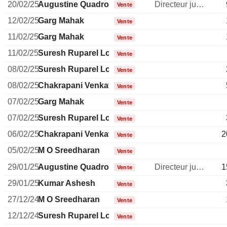
20/02/25
Augustine Quadros
Directeur juridique
Vente
12/02/25
Garg Mahak
Vente
11/02/25
Garg Mahak
Vente
11/02/25
Suresh Ruparel Lopa
Vente
08/02/25
Suresh Ruparel Lopa
Vente
08/02/25
Chakrapani Venkatachari
Vente
07/02/25
Garg Mahak
Vente
07/02/25
Suresh Ruparel Lopa
Vente
06/02/25
Chakrapani Venkatachari
2
Vente
05/02/25
M O Sreedharan
Vente
29/01/25
Augustine Quadros
Directeur juridique
1
Vente
29/01/25
Kumar Ashesh
Vente
27/12/24
M O Sreedharan
Vente
12/12/24
Suresh Ruparel Lopa
Vente