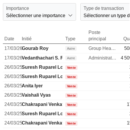
Importance
Type de transaction
Sélectionner une importance
Sélectionner un type d
Poste
Date
Initié
Type
principal
Qua
17/03/26
Gourab Roy
Group Head - Operations
50
Autre
17/03/26
Vedanthachari S. Rangan
Administrateur
4 50
Autre
26/03/25
Suresh Ruparel Lopa
Vente
26/03/25
Suresh Ruparel Lopa
Vente
26/03/25
Anita Iyer
Vente
26/03/25
Vaishali Vyas
Vente
24/03/25
Chakrapani Venkatachari
1
Vente
24/03/25
Suresh Ruparel Lopa
Vente
24/03/25
Chakrapani Venkatachari
1
Vente