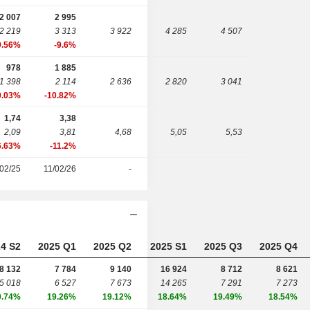
2 007
2 995
2 219
3 313
3 922
4 285
4 507
9.56%
-9.6%
978
1 885
1 398
2 114
2 636
2 820
3 041
0.03%
-10.82%
1,74
3,38
2,09
3,81
4,68
5,05
5,53
6.63%
-11.2%
02/25
11/02/26
-
4 S2
2025 Q1
2025 Q2
2025 S1
2025 Q3
2025 Q4
8 132
7 784
9 140
16 924
8 712
8 621
5 018
6 527
7 673
14 265
7 291
7 273
0.74%
19.26%
19.12%
18.64%
19.49%
18.54%