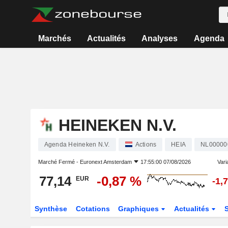
Marchés
Actualités
Analyses
Agenda
HEINEKEN N.V.
Agenda Heineken N.V.
Actions
HEIA
NL00000
Marché Fermé -
Euronext Amsterdam
17:55:00 07/08/2026
Varia
77,14
-0,87 %
EUR
-1,
Synthèse
Cotations
Graphiques
Actualités