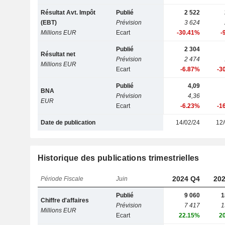
Résultat Avt. Impôt
Publié
2 522
(EBT)
Prévision
3 624
Millions EUR
Ecart
-30.41%
-
Publié
2 304
Résultat net
Prévision
2 474
Millions EUR
Ecart
-6.87%
-3
Publié
4,09
BNA
Prévision
4,36
EUR
Ecart
-6.23%
-1
Date de publication
14/02/24
12/
Historique des publications trimestrielles
2024 Q4
202
Période Fiscale
Juin
Publié
9 060
1
Chiffre d'affaires
Prévision
7 417
1
Millions EUR
Ecart
22.15%
2