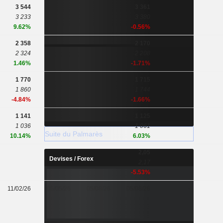
3 544
3 361
3 233
3 380
9.62%
-0.56%
2 358
2 170
2 324
2 208
1.46%
-1.71%
1 770
1 715
1 860
1 744
-4.84%
-1.66%
1 141
1 125
1 036
1 061
Suite du Palmarès
10.14%
6.03%
2,05
Devises / Forex
2,17
-5.53%
11/02/26
05/05/26
05/08/26
05/08/26
-