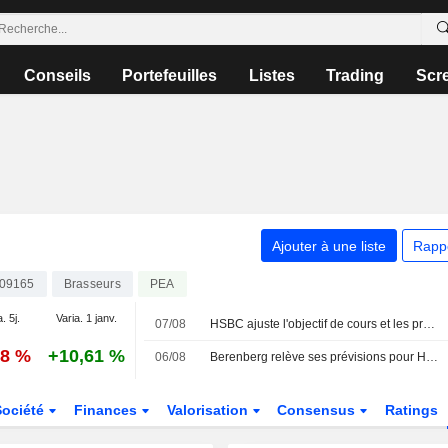
Conseils
Portefeuilles
Listes
Trading
Scr
Ajouter à une liste
Rapp
09165
Brasseurs
PEA
. 5j.
Varia. 1 janv.
07/08
HSBC ajuste l'objectif de cours et les prévisions de Heineken face à l'amélioration des conditions opérationnelles ; recommandation d'achat maintenue
78 %
+10,61 %
06/08
Berenberg relève ses prévisions pour Heineken après une croissance organique supérieure aux attentes au premier semestre ; recommandation d'achat maintenue
Société
Finances
Valorisation
Consensus
Ratings