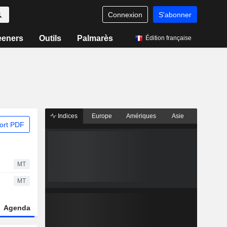
Connexion
S'abonner
eeners
Outils
Palmarès
Édition française
Indices
Europe
Amériques
Asie
ort PDF
MT
MT
Agenda
Secteur
Dérivés
Fonds et ETFs