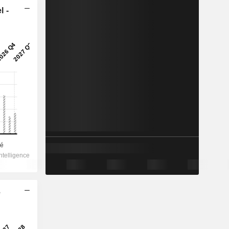
l -
e