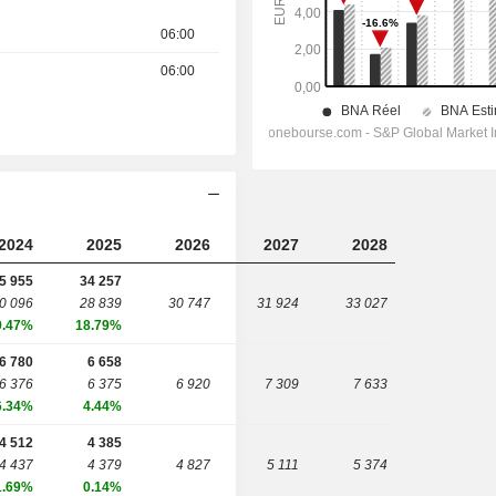
06:00
06:00
2024
2025
2026
2027
2028
5 955
34 257
0 096
28 839
30 747
31 924
33 027
9.47%
18.79%
6 780
6 658
6 376
6 375
6 920
7 309
7 633
6.34%
4.44%
4 512
4 385
4 437
4 379
4 827
5 111
5 374
1.69%
0.14%