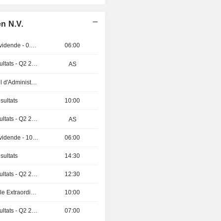
n N.V.
Détachement de dividende - 0.76 EUR
06:00
Publication des résultats - Q2 2026
AS
Réunion du Conseil d'Administration
sultats
10:00
Publication des résultats - Q2 2026
AS
Détachement de dividende - 10 INR
06:00
sultats
14:30
Publication des résultats - Q2 2026
12:30
Assemblée Générale Extraordinaire
10:00
Publication des résultats - Q2 2026
07:00