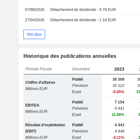
07/08/2026
Détachement de dividende - 0.76 EUR
27/04/2026
Détachement de dividende - 1.16 EUR
Voir plus
Historique des publications annuelles
2023
Période Fiscale
Décembre
Publié
30 308
3
Chiffre d'affaires
Prévision
30 322
3
Millions EUR
Ecart
-0.05%
1
Publié
7 154
EBITDA
Prévision
6 441
Millions EUR
Ecart
11.08%
Résultat d'exploitation
Publié
4 443
(EBIT)
Prévision
4 448
Millions EUR
Ecart
-0.11%