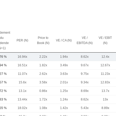
dement
du
Price to
VE /
VE / EBIT
PER (N)
VE / CA (N)
idende
Book (N)
EBITDA (N)
(N)
N+1)
,76 %
16.94x
2.22x
1.94x
8.62x
12.4x
,94 %
16.51x
1.82x
3.49x
9.67x
12.67x
,27 %
11.07x
2.62x
3.63x
9.75x
11.23x
,57 %
15.6x
3.58x
2.01x
9.34x
12.83x
,72 %
13.1x
0.86x
1.25x
8.69x
13.7x
,83 %
13.44x
1.72x
1.24x
8.62x
13x
,55 %
18.02x
1.08x
1.42x
5.43x
8.89x