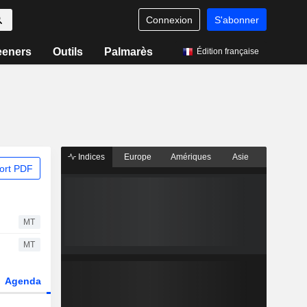
Connexion
S'abonner
eeners
Outils
Palmarès
Édition française
Indices
Europe
Amériques
Asie
ort PDF
MT
MT
Agenda
Secteur
Dérivés
Fonds et ETFs