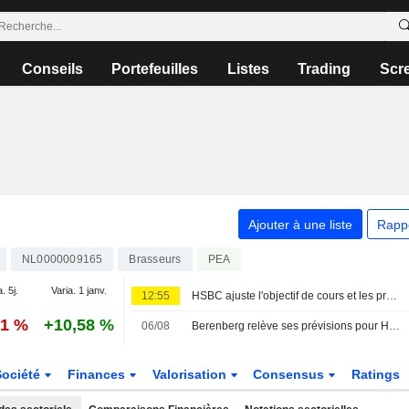
Conseils
Portefeuilles
Listes
Trading
Scr
Ajouter à une liste
Rapp
NL0000009165
Brasseurs
PEA
. 5j.
Varia. 1 janv.
12:55
HSBC ajuste l'objectif de cours et les prévisions de Heineken face à l'amélioration des conditions opérationnelles ; recommandation d'achat maintenue
81 %
+10,58 %
06/08
Berenberg relève ses prévisions pour Heineken après une croissance organique supérieure aux attentes au premier semestre ; recommandation d'achat maintenue
Société
Finances
Valorisation
Consensus
Ratings