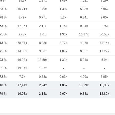
,9 %
15.3x
2.27x
1.49x
7.02x
8.29x
,33 %
10.71x
1.79x
1.39x
5.28x
6.96x
,78 %
8.49x
0.77x
1.2x
6.34x
9.65x
,53 %
17.36x
2.11x
1.75x
9.24x
9.75x
,71 %
2.47x
1.6x
1.31x
16.37x
30.58x
,13 %
78.87x
8.08x
3.77x
41.7x
71.14x
,91 %
14.08x
3.38x
1.84x
9.35x
12.22x
,93 %
16.98x
13.59x
1.31x
5.21x
5.9x
,61 %
19.84x
1.67x
-
-
-
,72 %
7.7x
0.83x
0.63x
4.09x
6.05x
,48 %
17,44x
2,94x
1,85x
10,29x
15,33x
,79 %
16,03x
2,13x
2,67x
9,38x
12,89x