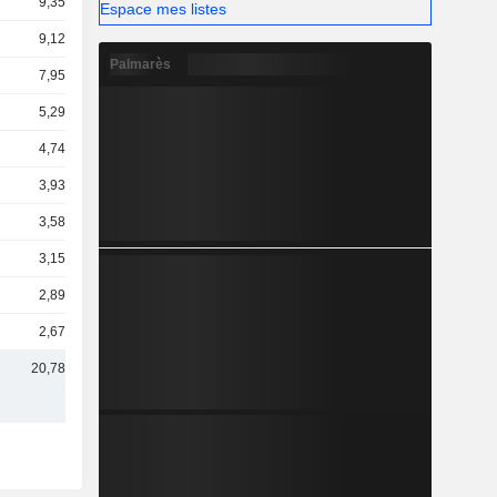
9,35 Md
Espace mes listes
9,12 Md
Palmarès
7,95 Md
5,29 Md
4,74 Md
3,93 Md
3,58 Md
3,15 Md
2,89 Md
2,67 Md
20,78 Md