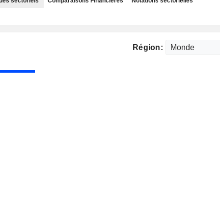
des sectoriels
Comparaisons Financières
Notations sectorielles
Région: