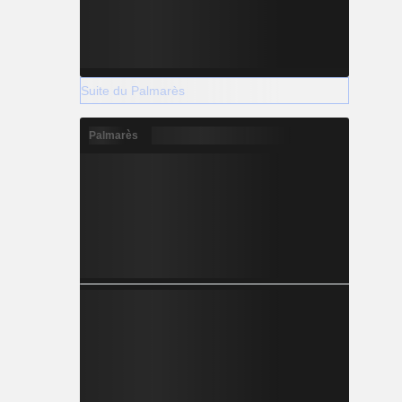
Suite du Palmarès
Palmarès