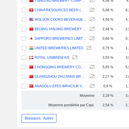
TSINGTAO BREWERY COMPANY LIMITED
4,56 %
4
CHINA RESOURCES BEER (HOLDINGS) COMPANY LIMITED
5,68 %
6
MOLSON COORS BEVERAGE COMPANY
4,56 %
4
BEIJING YANJING BREWERY CO.,LTD.
2,48 %
2
SAPPORO BREWERIES LIMITED
0,66 %
0
UNITED BREWERIES LIMITED
0,75 %
1
ROYAL UNIBREW A/S
3,55 %
3
CHONGQING BREWERY CO., LTD.
5,65 %
5
GUANGZHOU ZHUJIANG BREWERY CO., LTD
2,27 %
2
ANADOLU EFES BIRACILIK VE MALT SANAYII ANONIM SIRKETI
0,9 %
1
Moyenne
3,19 %
3
Moyenne pondérée par Capi.
2,54 %
2
Brasseurs - Autres