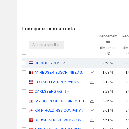
Principaux concurrents
Rendement
Ren
du
Ajouter à une liste
dividende
div
(N)
(
HEINEKEN N.V.
2,58 %
2
ANHEUSER-BUSCH INBEV SA/NV
1,68 %
1
CONSTELLATION BRANDS, INC.
3,12 %
3
CARLSBERG A/S
3,28 %
3
ASAHI GROUP HOLDINGS, LTD.
3,36 %
3
KIRIN HOLDINGS COMPANY, LIMITED
2,61 %
2
BUDWEISER BREWING COMPANY APAC LIMITED
6,51 %
6