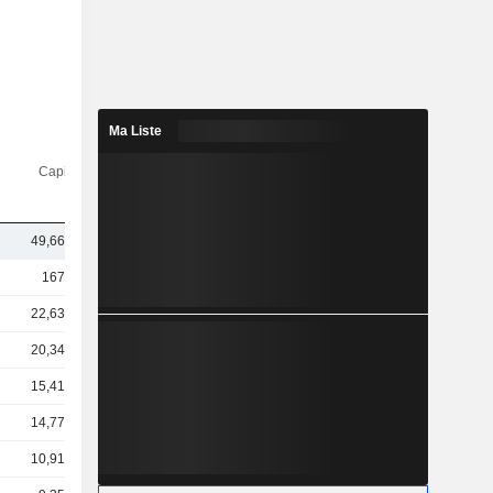
Ma Liste
Capi.($)
49,66 Md
167 Md
22,63 Md
20,34 Md
15,41 Md
14,77 Md
10,91 Md