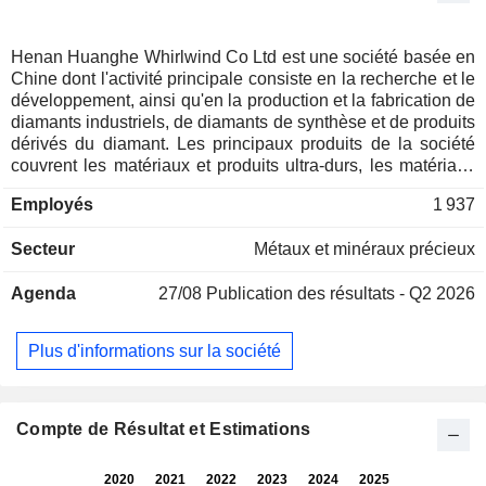
Henan Huanghe Whirlwind Co Ltd est une société basée en
Chine dont l'activité principale consiste en la recherche et le
développement, ainsi qu'en la production et la fabrication de
diamants industriels, de diamants de synthèse et de produits
dérivés du diamant. Les principaux produits de la société
couvrent les matériaux et produits ultra-durs, les matériaux
et produits composites ultra-durs et autres, comprenant
Employés
1 937
notamment des diamants industriels, des diamants de
synthèse, des meules, des outils, des forets, des lames de
Secteur
Métaux et minéraux précieux
scie et autres. Les produits de la société sont principalement
utilisés dans la fabrication d'outils diamantés, la joaillerie, le
Agenda
27/08
Publication des résultats - Q2 2026
traitement de la céramique, l'exploration et l'exploitation
minière, la construction et le traitement des matériaux de
construction, l'usinage mécanique, le traitement du verre
Plus d'informations sur la société
optique et des pierres précieuses, la fabrication de produits
électroniques et électriques, ainsi que la fabrication de
pièces automobiles. La société exerce principalement ses
activités sur les marchés nationaux et internationaux.
Compte de Résultat et Estimations