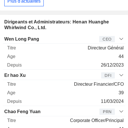
Plus d'actualités
Dirigeants et Administrateurs: Henan Huanghe
Whirlwind Co., Ltd.
Dirigeant
Titre
Age
Depuis
Wen Long Pang
CEO
Directeur Général
44
26/12/2023
Er hao Xu
DFI
Directeur Financier/CFO
39
11/03/2024
Chao Feng Yuan
PRN
Corporate Officer/Principal