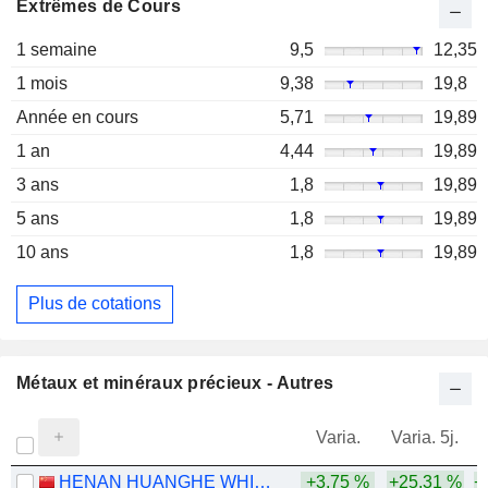
Extrêmes de Cours
1 semaine
9,5
12,35
1 mois
9,38
19,8
Année en cours
5,71
19,89
1 an
4,44
19,89
3 ans
1,8
19,89
5 ans
1,8
19,89
10 ans
1,8
19,89
Plus de cotations
Métaux et minéraux précieux - Autres
Varia.
Varia. 5j.
HENAN HUANGHE WHIRLWIND CO., LTD.
+3,75 %
+25,31 %
+