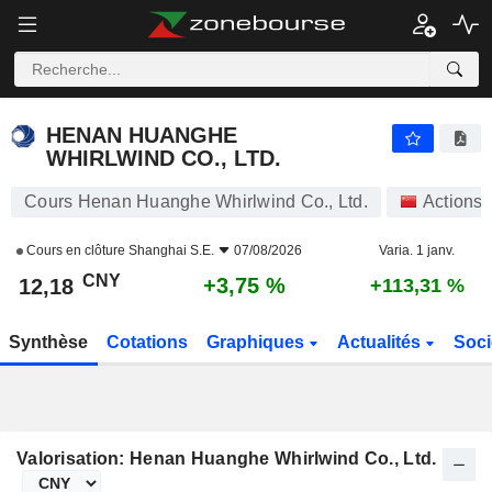
HENAN HUANGHE WHIRLWIND CO., LTD.
12,18
¥
+3,75 %
HENAN HUANGHE
WHIRLWIND CO., LTD.
Cours Henan Huanghe Whirlwind Co., Ltd.
Actions
Cours en clôture
Shanghai S.E.
07/08/2026
Varia. 1 janv.
CNY
+3,75 %
12,18
+113,31 %
Synthèse
Cotations
Graphiques
Actualités
Soci
Valorisation: Henan Huanghe Whirlwind Co., Ltd.