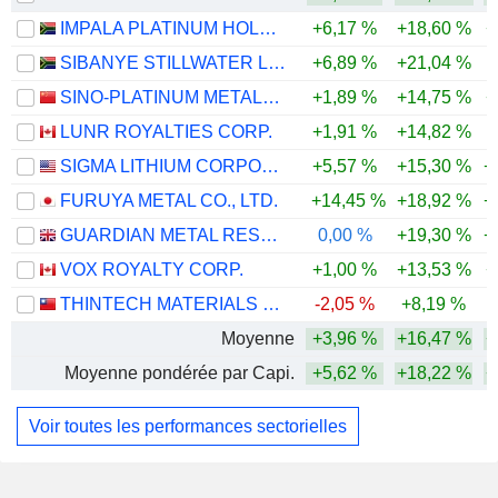
IMPALA PLATINUM HOLDINGS LIMITED
+6,17 %
+18,60 %
+
SIBANYE STILLWATER LIMITED
+6,89 %
+21,04 %
SINO-PLATINUM METALS CO.,LTD
+1,89 %
+14,75 %
+
LUNR ROYALTIES CORP.
+1,91 %
+14,82 %
SIGMA LITHIUM CORPORATION
+5,57 %
+15,30 %
+
FURUYA METAL CO., LTD.
+14,45 %
+18,92 %
+
GUARDIAN METAL RESOURCES PLC
0,00 %
+19,30 %
+
VOX ROYALTY CORP.
+1,00 %
+13,53 %
+
THINTECH MATERIALS TECHNOLOGY CO., LTD.
-2,05 %
+8,19 %
Moyenne
+3,96 %
+16,47 %
+
Moyenne pondérée par Capi.
+5,62 %
+18,22 %
+
Voir toutes les performances sectorielles