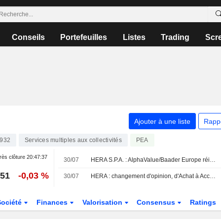
Conseils
Portefeuilles
Listes
Trading
Scr
Ajouter à une liste
Rapp
0932
Services multiples aux collectivités
PEA
ès clôture
20:47:37
30/07
HERA S.P.A. : AlphaValue/Baader Europe réitère son opinion positive sur le titre
851
-0,03 %
30/07
HERA : changement d'opinion, d'Achat à Accumuler
Société
Finances
Valorisation
Consensus
Ratings