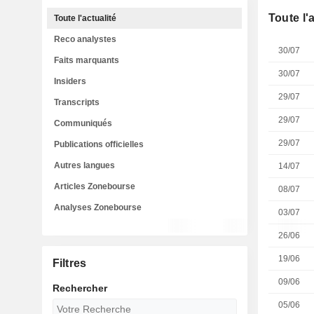
Toute l'
Toute l'actualité
Reco analystes
30/07
Faits marquants
30/07
Insiders
29/07
Transcripts
29/07
Communiqués
29/07
Publications officielles
Autres langues
14/07
Articles Zonebourse
08/07
Analyses Zonebourse
03/07
26/06
19/06
Filtres
09/06
Rechercher
05/06