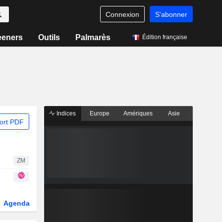
Connexion
S'abonner
eeners
Outils
Palmarès
Édition française
Indices
Europe
Amériques
Asie
ort PDF
ZM
Agenda
Secteur
Dérivés
Fonds et ETFs