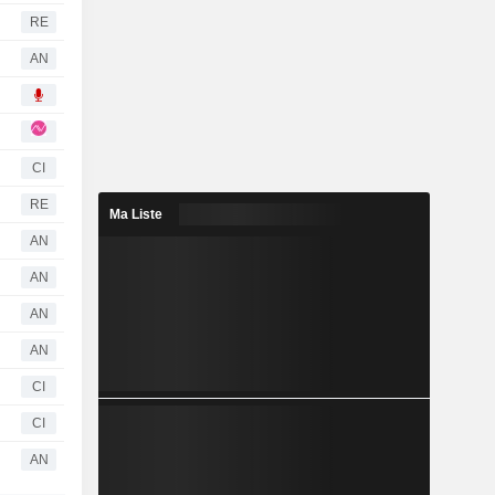
RE
AN
CI
RE
Ma Liste
AN
AN
AN
AN
CI
CI
AN