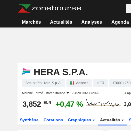
Marchés
Actualités
Analyses
Agenda
HERA S.P.A.
Actualités Hera S.p.A.
Actions
HER
IT000125
Marché Fermé -
Borsa Italiana
17:45:00 06/08/2026
Apr
3,852
+0,47 %
EUR
3,
Synthèse
Cotations
Graphiques
Actualités