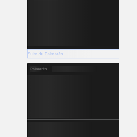
Suite du Palmarès
Palmarès