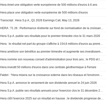
Hera émet une obligation verte européenne de 500 millions d'euros à 6 ans
Hera place une obligation verte européenne de 500 millions d'euros
Transcript : Hera S.p.A., Q1 2026 Earnings Call, May 13, 2026
HERA : T1 26 : Performance résiliente sur fond de normalisation de la croissance organique
Hera S.p.A. publie ses résultats pour le premier trimestre clos le 31 mars 2026
Hera : le résultat net part du groupe s'affiche à 154,6 millions d'euros au premier trimestre, en hausse de 0,6%
Hera améliore son bénéfice au premier trimestre et augmente ses investissements de 24%
Hera nomme son nouveau conseil d'administration pour trois ans ; le PDG et le président reconduits
Hera investit 50 millions d'euros dans une centrale géothermique à Ferrare
Fabbri : "Hera misera sur la croissance externe dans les réseaux et l'environnement"
Hera S.p.A. annonce le versement de son dividende annuel le 24 juin 2026
Hera S.p.A. publie ses résultats annuels pour l'exercice clos le 31 décembre 2025
Hera clôt l'exercice 2025 sur un résultat en hausse ; le dividende progresse de 7%