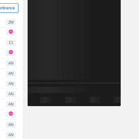
ertinence
ZM
CI
AN
AN
AN
AN
AN
AN
AN