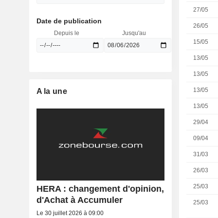
27/05
Date de publication
26/05
Depuis le
Jusqu'au
15/05
13/05
13/05
13/05
A la une
13/05
29/04
09/04
31/03
26/03
25/03
HERA : changement d'opinion,
d'Achat à Accumuler
25/03
Le 30 juillet 2026 à 09:00