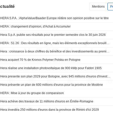
actualité
Mentions
P
HERA S.P.A. : AlphaValue/Baader Europe réitère son opinion positive sur le titre
HERA : changement d'opinion, d'Achat à Accumuler
Hera S.p.A. publie ses résultats pour le premier semestre clos le 30 juin 2026
HERA : S1 26 : Des résultats en ligne, mais les éléments exceptionnels brouillent la comparabilité
Hera : croissance à deux chiffres du bénéfice et des investissements au premier semestre
Hera acquiert 70 % de Kronos Polymer Polska en Pologne
Hera réalise une installation photovoltaïque de 900 kWp pour Fabbri 1905
Hera presente son plan 2029 pour Bologne, avec 945 millions d'euros d'investissements
Hera présente un plan de 600 millions d'euros pour la province de Modène
HERA : Mise à jour du groupe de comparaison
Hera achève des travaux de 11 millions d'euros en Émilie-Romagne
Hera investira 250 millions d'euros dans la province de Rimini d'ici 2029