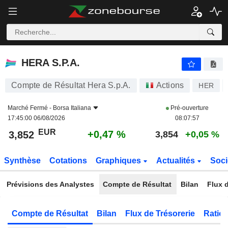
HERA S.P.A.
3,852
€
+0,47 %
HERA S.P.A.
Compte de Résultat Hera S.p.A.
Actions
HER
Marché Fermé -
Borsa Italiana
Pré-ouverture
17:45:00 06/08/2026
08:07:57
EUR
+0,47 %
3,852
3,854
+0,05 %
Synthèse
Cotations
Graphiques
Actualités
Soci
Prévisions des Analystes
Compte de Résultat
Bilan
Flux d
Compte de Résultat
Bilan
Flux de Trésorerie
Ratios