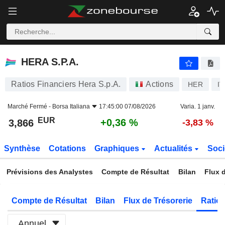
HERA S.P.A.
3,866
€
+0,36 %
HERA S.P.A.
Ratios Financiers Hera S.p.A.
Actions
HER
I
Marché Fermé -
Borsa Italiana
17:45:00 07/08/2026
Varia. 1 janv.
EUR
+0,36 %
3,866
-3,83 %
Synthèse
Cotations
Graphiques
Actualités
Soci
Prévisions des Analystes
Compte de Résultat
Bilan
Flux d
Compte de Résultat
Bilan
Flux de Trésorerie
Ratios
Annuel