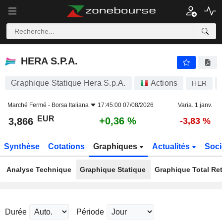
HERA S.P.A.
3,866
€
+0,36 %
HERA S.P.A.
Graphique Statique Hera S.p.A.
Actions
HER
Marché Fermé -
Borsa Italiana
17:45:00 07/08/2026
Varia. 1 janv.
EUR
+0,36 %
3,866
-3,83 %
Synthèse
Cotations
Graphiques
Actualités
Soci
Analyse Technique
Graphique Statique
Graphique Total Re
Durée
Période