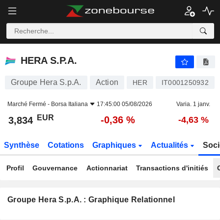
HERA S.P.A.
3,834
€
-0,36 %
HERA S.P.A.
Groupe Hera S.p.A.
Action
HER
IT0001250932
Marché Fermé -
Borsa Italiana
17:45:00 05/08/2026
Varia. 1 janv.
EUR
-0,36 %
3,834
-4,63 %
Synthèse
Cotations
Graphiques
Actualités
Soci
Profil
Gouvernance
Actionnariat
Transactions d'initiés
Groupe Hera S.p.A. : Graphique Relationnel