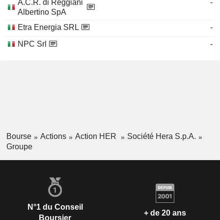
A.C.R. di Reggiani
-
Albertino SpA
Etra Energia SRL
-
NPC Srl
-
Bourse
Actions
Action HER
Société Hera S.p.A.
Groupe
N°1 du Conseil
+ de 20 ans
Boursier