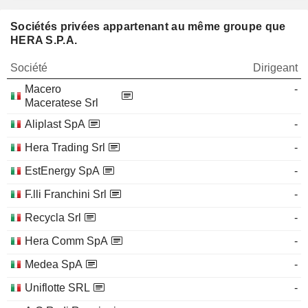
Sociétés privées appartenant au même groupe que
HERA S.P.A.
Société
Dirigeant
Macero
-
Maceratese Srl
Aliplast SpA
-
Hera Trading Srl
-
EstEnergy SpA
-
F.lli Franchini Srl
-
Recycla Srl
-
Hera Comm SpA
-
Medea SpA
-
Uniflotte SRL
-