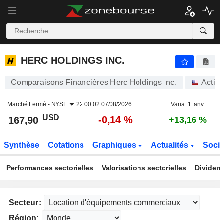
HERC HOLDINGS INC.
167,90
$
-0,14 %
HERC HOLDINGS INC.
Comparaisons Financières Herc Holdings Inc.
Acti
Marché Fermé -
NYSE
22:00:02 07/08/2026
Varia. 1 janv.
USD
-0,14 %
167,90
+13,16 %
Synthèse
Cotations
Graphiques
Actualités
Soci
Performances sectorielles
Valorisations sectorielles
Dividen
Secteur:
Région: