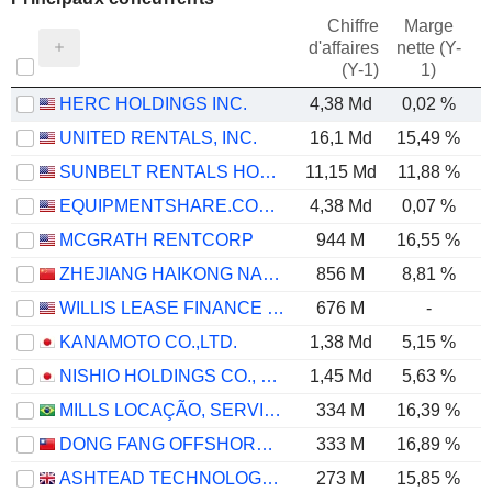
Chiffre
Marge
d'affaires
nette (Y-
E
(Y-1)
1)
HERC HOLDINGS INC.
4,38 Md
0,02 %
UNITED RENTALS, INC.
16,1 Md
15,49 %
SUNBELT RENTALS HOLDINGS, INC.
11,15 Md
11,88 %
EQUIPMENTSHARE.COM INC.
4,38 Md
0,07 %
MCGRATH RENTCORP
944 M
16,55 %
ZHEJIANG HAIKONG NANKE HUATIE DIGITAL INTELLIGENCE AND TECHNOLOGY CO., LTD.
856 M
8,81 %
WILLIS LEASE FINANCE CORPORATION
676 M
-
KANAMOTO CO.,LTD.
1,38 Md
5,15 %
NISHIO HOLDINGS CO., LTD.
1,45 Md
5,63 %
MILLS LOCAÇÃO, SERVIÇOS E LOGÍSTICA S.A.
334 M
16,39 %
DONG FANG OFFSHORE CO., LTD.
333 M
16,89 %
ASHTEAD TECHNOLOGY HOLDINGS PLC
273 M
15,85 %