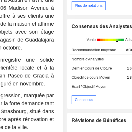
 à Austin en avril, une
Plus de notations
 706 Madison Avenue à
fre à ses clients une
 de la maison et affirme
Consensus des Analyste
objets avec son étage
magasin de Guadalajara
Vente
Ach
n octobre.
Recommandation moyenne
AC
registre une solide
Nombre d'Analystes
lientèle locale et à la
Dernier Cours de Cloture
1 
asin Paseo de Gracia à
Objectif de cours Moyen
1 
auguré en novembre.
Ecart / Objectif Moyen
ogression, marquée par
Consensus
ar la forte demande tant
 Strasbourg, situé dans
re après rénovation et
Révisions de Bénéfices
 de la ville.