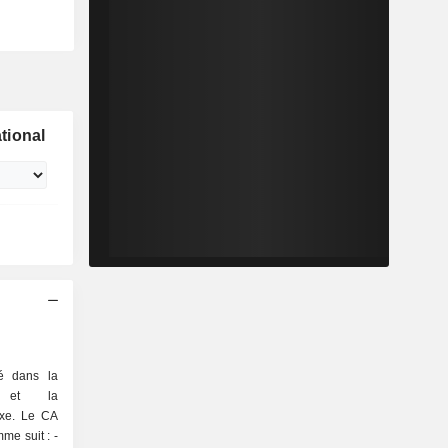
tional
sé dans la
on et la
uxe. Le CA
me suit : -