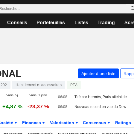
Conseils
Portefeuilles
Listes
Trading
Scr
ONAL
Ajouter à une liste
Rapp
2292
Habillement et accessoires
PEA
Varia. 5j.
Varia. 1 janv.
06/08
Tiré par Hermès, Paris atteint des sommets inexplorés
+4,87 %
-23,37 %
06/08
Nouveau record en vue du Dow Jones, l'Europe aussi sur des sommets
Société
Finances
Valorisation
Consensus
Ratings