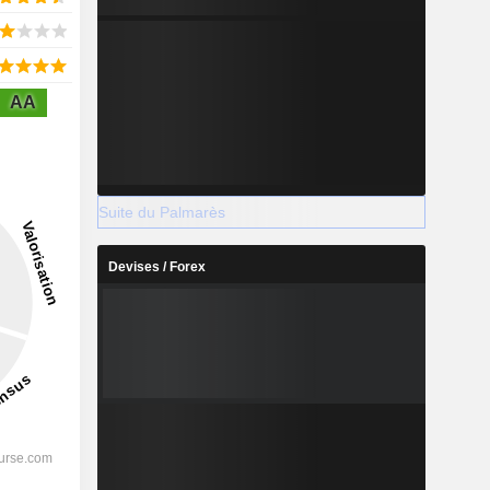
AA
Suite du Palmarès
Devises / Forex