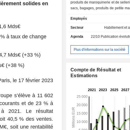
produits de maroquinerie et de selleri
lièrement
solides
en
sacs, bagages, produits de petite ma
agendas, objets d'écriture, selles, br
Employés
et vêtements d'équitation, etc. ; - vêtements,
 11,6 Mds€
chaussures et accessoires (28,3%) ; - articles de
Secteur
Habillement et 
soie et produits textiles (6%) ; - article
 % à taux de change
Agenda
22/10
Publication évolution de l'acti
d'horlogerie (3,4%) ; - parfums et produits de
beauté (3,1%) ; - autres (15%) : notamment
bijoux, produits d'art de vivre et produ
Plus d'informations sur la société
t 4,7 Mds€ (+33 %)
la table. A fin 2025, le groupe dispose d'un
réseau de 294 magasins dans le m
ds€ (+38 %)
répartition géographique du CA est la
Compte de Résultat et
France (9,8%), Europe (14,8%), Jap
Estimations
Asie-Pacifique (41,9%), Amériques 
Paris, le 17 février 2023
Moyen-Orient (4,4%).
groupe s’élève à 11 602
courants et de 23 % à
à 2021. Le résultat
soit 40,5 % des ventes.
M€, soit une rentabilité