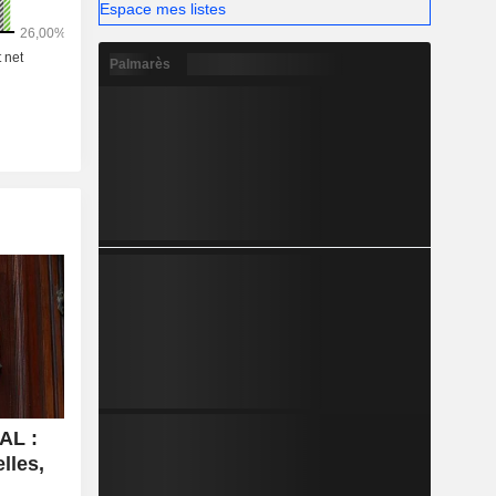
Espace mes listes
Palmarès
AL :
lles,