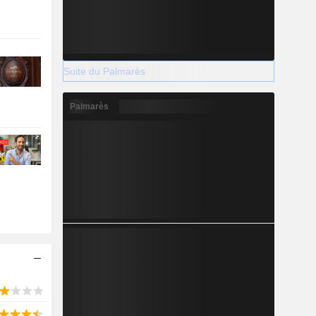
Suite du Palmarès
Palmarès