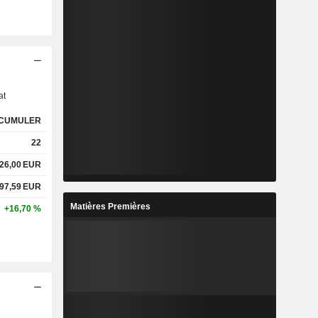
s
at
CUMULER
22
626,00
EUR
897,59
EUR
Matières Premières
+16,70 %