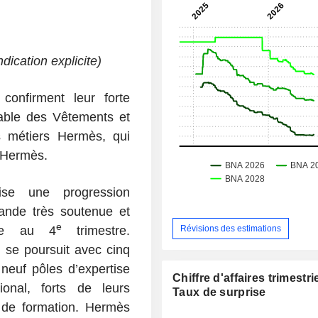
dication explicite)
onfirment leur forte
able des Vêtements et
s métiers Hermès, qui
n Hermès.
ise une progression
mande très soutenue et
e
ble au 4
trimestre.
Révisions des estimations
 se poursuit avec cinq
 neuf pôles d’expertise
Chiffre d'affaires trimestrie
ional, forts de leurs
Taux de surprise
s de formation. Hermès