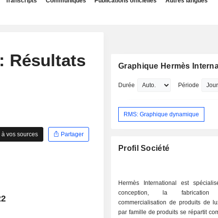
Transcripts
Communiqués
Publications officielles
Autres langues
: Résultats
Graphique Hermès Interna
Durée
Période
RMS: Graphique dynamique
 à vos sources
Partager
Profil Société
Hermès International est spéciali
conception, la fabricati
22
commercialisation de produits de l
par famille de produits se répartit com