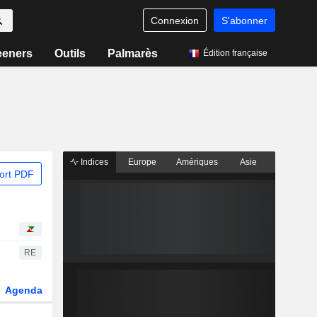
Connexion
S'abonner
eeners
Outils
Palmarès
Édition française
Indices
Europe
Amériques
Asie
ort PDF
RE
Agenda
Secteur
Dérivés
Fonds et ETFs