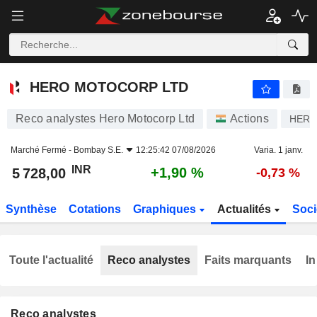
HERO MOTOCORP LTD
5 728,00
₹
+1,90 %
HERO MOTOCORP LTD
Reco analystes Hero Motocorp Ltd
Actions
HER
Marché Fermé -
Bombay S.E.
12:25:42 07/08/2026
Varia. 1 janv.
INR
+1,90 %
5 728,00
-0,73 %
Synthèse
Cotations
Graphiques
Actualités
Soci
Toute l'actualité
Reco analystes
Faits marquants
In
Reco analystes