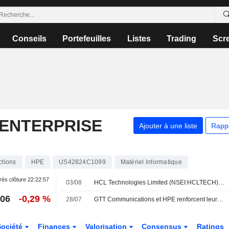
Conseils
Portefeuilles
Listes
Trading
Scr
ENTERPRISE
Ajouter à une liste
Rapp
ctions
HPE
US42824C1099
Matériel informatique
ès clôture
22:22:57
03/08
HCL Technologies Limited (NSEI:HCLTECH) a finalisé l'acquisition de l'activité Telco Solutions de Hewlett Packard Enterprise Company (NYSE:HPE).
,06
-0,29 %
28/07
GTT Communications et HPE renforcent leur partenariat
Société
Finances
Valorisation
Consensus
Ratings