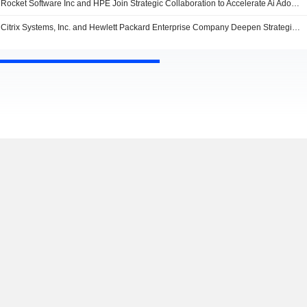
Rocket Software Inc and HPE Join Strategic Collaboration to Accelerate Ai Adoption Across Mission-Critical Environments
Citrix Systems, Inc. and Hewlett Packard Enterprise Company Deepen Strategic Collaboration on Private Cloud and Virtualization Solutions