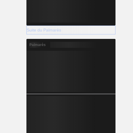
Suite du Palmarès
Palmarès