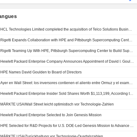
langues
HCL Technologies Limited completed the acquisition of Telco Solutions Business of Hewlett Packard Enterprise Company.
Rigetti Expands Collaboration with HPE and Pittsburgh Supercomputing Center to Build New Hybrid Quantum-Classical Supercomputer
Rigetti Teaming Up With HPE, Pittsburgh Supercomputing Center to Build Supercomputer
Hewlett Packard Enterprise Company Announces Appointment of David I. Goulden as Director, member of the Finance and Investment Committee and HR and Compensation Committee, Effective July 24, 2026
HPE Names David Goulden to Board of Directors
Ayer en Wall Street: los inversores contienen el aliento entre Ormuz y el examen de Alphabet
Hewlett Packard Enterprise Insider Sold Shares Worth $1,113,199, According to a Recent SEC Filing
MÄRKTE USA/Wall Street leicht optimistisch vor Technologie-Zahlen
Hewlett Packard Enterprise Selected to Join Genesis Mission
HPE Selected for R&D Projects for U.S. DOE-Led Genesis Mission to Advance AI-Driven Innovation and Scientific Discovery
MÄRKTE USA/Zurückhaltung vor Technologie-Quartalszahlen