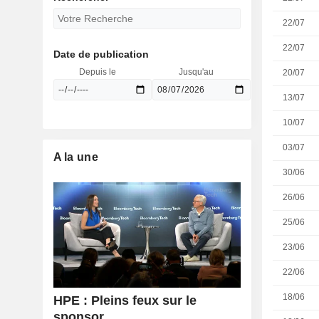
22/07
22/07
Date de publication
Depuis le
Jusqu'au
20/07
13/07
10/07
03/07
A la une
30/06
26/06
25/06
23/06
22/06
18/06
HPE : Pleins feux sur le
sponsor