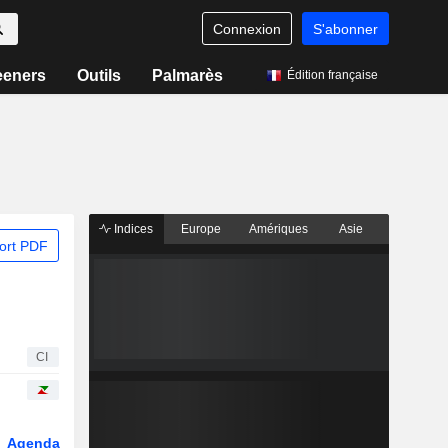
Connexion
S'abonner
eeners
Outils
Palmarès
Édition française
Indices
Europe
Amériques
Asie
ort PDF
CI
Agenda
Secteur
Dérivés
Fonds et ETFs