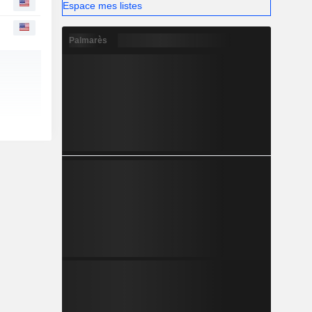
Espace mes listes
Palmarès