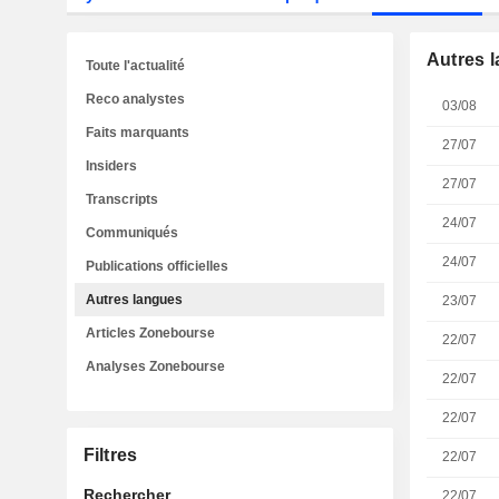
Autres 
Toute l'actualité
Reco analystes
03/08
Faits marquants
27/07
Insiders
27/07
Transcripts
24/07
Communiqués
24/07
Publications officielles
Autres langues
23/07
Articles Zonebourse
22/07
Analyses Zonebourse
22/07
22/07
Filtres
22/07
Rechercher
22/07