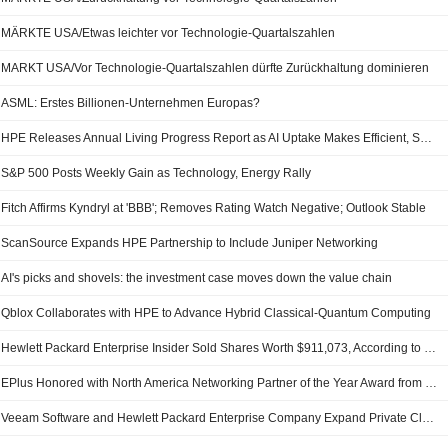
MÄRKTE USA/Etwas leichter vor Technologie-Quartalszahlen
MARKT USA/Vor Technologie-Quartalszahlen dürfte Zurückhaltung dominieren
ASML: Erstes Billionen-Unternehmen Europas?
HPE Releases Annual Living Progress Report as AI Uptake Makes Efficient, Secure, and Responsible Digital Infrastructure Even More Critical
S&P 500 Posts Weekly Gain as Technology, Energy Rally
Fitch Affirms Kyndryl at 'BBB'; Removes Rating Watch Negative; Outlook Stable
ScanSource Expands HPE Partnership to Include Juniper Networking
AI's picks and shovels: the investment case moves down the value chain
Qblox Collaborates with HPE to Advance Hybrid Classical-Quantum Computing
Hewlett Packard Enterprise Insider Sold Shares Worth $911,073, According to a Recent SEC Filing
EPlus Honored with North America Networking Partner of the Year Award from HPE
Veeam Software and Hewlett Packard Enterprise Company Expand Private Cloud Innovation for Ai and Modern Virtualized Workloads