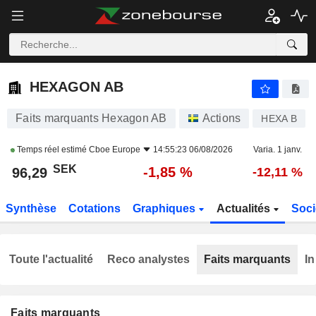
HEXAGON AB
96,29
kr
-1,85 %
HEXAGON AB
Faits marquants Hexagon AB
Actions
HEXA B
Temps réel estimé
Cboe Europe
14:55:23 06/08/2026
Varia. 1 janv.
SEK
-1,85 %
96,29
-12,11 %
Synthèse
Cotations
Graphiques
Actualités
Soci
Toute l'actualité
Reco analystes
Faits marquants
In
Faits marquants