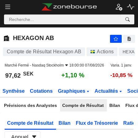
HEXAGON AB
97,62
kr
+1,10 %
HEXAGON AB
Compte de Résultat Hexagon AB
Actions
HEXA 
Marché Fermé -
Nasdaq Stockholm
18:00:00 07/08/2026
Varia. 1 janv.
SEK
+1,10 %
97,62
-10,85 %
Synthèse
Cotations
Graphiques
Actualités
Soci
Prévisions des Analystes
Compte de Résultat
Bilan
Flux d
Compte de Résultat
Bilan
Flux de Trésorerie
Ratios
Annuel