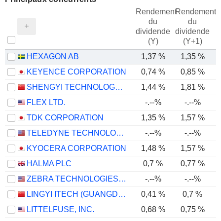
Rendement
Rendement
du
du
dividende
dividende
(Y)
(Y+1)
HEXAGON AB
1,37 %
1,35 %
KEYENCE CORPORATION
0,74 %
0,85 %
SHENGYI TECHNOLOGY CO.,LTD.
1,44 %
1,81 %
FLEX LTD.
-.--%
-.--%
TDK CORPORATION
1,35 %
1,57 %
TELEDYNE TECHNOLOGIES INCORPORATED
-.--%
-.--%
KYOCERA CORPORATION
1,48 %
1,57 %
HALMA PLC
0,7 %
0,77 %
ZEBRA TECHNOLOGIES CORPORATION
-.--%
-.--%
LINGYI ITECH (GUANGDONG) COMPANY
0,41 %
0,7 %
LITTELFUSE, INC.
0,68 %
0,75 %