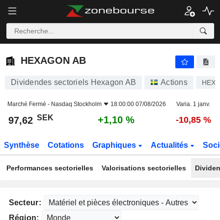
HEXAGON AB
97,62
kr
+1,10 %
HEXAGON AB
Dividendes sectoriels Hexagon AB
Actions
HEXA
Marché Fermé -
Nasdaq Stockholm
18:00:00 07/08/2026
Varia. 1 janv.
SEK
+1,10 %
97,62
-10,85 %
Synthèse
Cotations
Graphiques
Actualités
Soci
Performances sectorielles
Valorisations sectorielles
Dividen
Secteur:
Région: