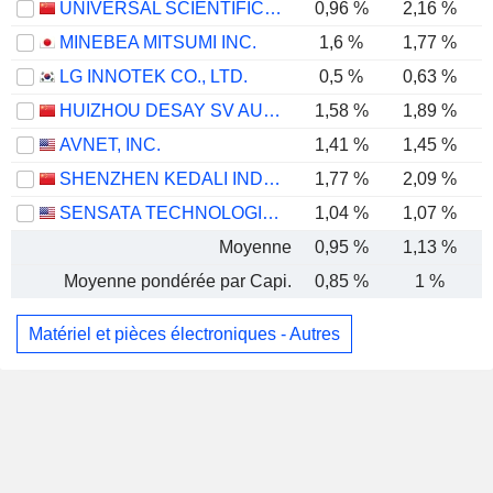
UNIVERSAL SCIENTIFIC INDUSTRIAL (SHANGHAI) CO., LTD.
0,96 %
2,16 %
MINEBEA MITSUMI INC.
1,6 %
1,77 %
LG INNOTEK CO., LTD.
0,5 %
0,63 %
HUIZHOU DESAY SV AUTOMOTIVE CO., LTD.
1,58 %
1,89 %
AVNET, INC.
1,41 %
1,45 %
SHENZHEN KEDALI INDUSTRY CO., LTD.
1,77 %
2,09 %
SENSATA TECHNOLOGIES HOLDING PLC
1,04 %
1,07 %
Moyenne
0,95 %
1,13 %
Moyenne pondérée par Capi.
0,85 %
1 %
Matériel et pièces électroniques - Autres