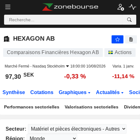
HEXAGON AB
97,30
kr
-0,33 %
HEXAGON AB
Comparaisons Financières Hexagon AB
Actions
Marché Fermé -
Nasdaq Stockholm
18:00:00 10/08/2026
Varia. 1 janv.
SEK
-0,33 %
97,30
-11,14 %
Synthèse
Cotations
Graphiques
Actualités
Soci
Performances sectorielles
Valorisations sectorielles
Dividen
Secteur:
Région: