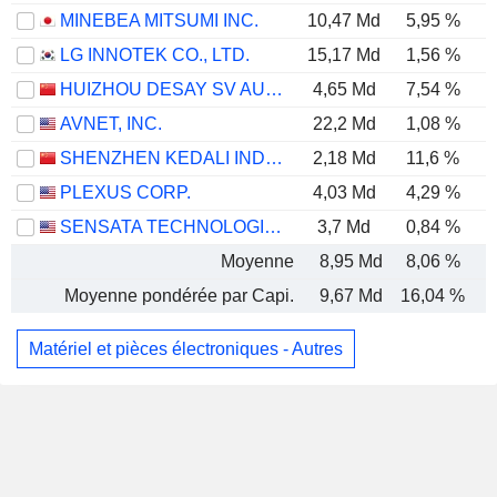
MINEBEA MITSUMI INC.
10,47 Md
5,95 %
LG INNOTEK CO., LTD.
15,17 Md
1,56 %
HUIZHOU DESAY SV AUTOMOTIVE CO., LTD.
4,65 Md
7,54 %
AVNET, INC.
22,2 Md
1,08 %
SHENZHEN KEDALI INDUSTRY CO., LTD.
2,18 Md
11,6 %
PLEXUS CORP.
4,03 Md
4,29 %
SENSATA TECHNOLOGIES HOLDING PLC
3,7 Md
0,84 %
Moyenne
8,95 Md
8,06 %
Moyenne pondérée par Capi.
9,67 Md
16,04 %
Matériel et pièces électroniques - Autres