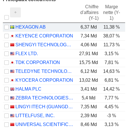
Chiffre
Marge
d'affaires
nette (Y-
E
(Y-1)
1)
HEXAGON AB
6,37 Md
11,38 %
KEYENCE CORPORATION
7,34 Md
38,07 %
SHENGYI TECHNOLOGY CO.,LTD.
4,06 Md
11,73 %
FLEX LTD.
27,91 Md
3,15 %
TDK CORPORATION
15,75 Md
7,81 %
TELEDYNE TECHNOLOGIES INCORPORATED
6,12 Md
14,63 %
KYOCERA CORPORATION
13,02 Md
6,81 %
HALMA PLC
3,41 Md
14,42 %
ZEBRA TECHNOLOGIES CORPORATION
5,4 Md
7,77 %
LINGYI ITECH (GUANGDONG) COMPANY
7,35 Md
4,45 %
LITTELFUSE, INC.
2,39 Md
-3 %
UNIVERSAL SCIENTIFIC INDUSTRIAL (SHANGHAI) CO., LTD.
8,46 Md
3,13 %