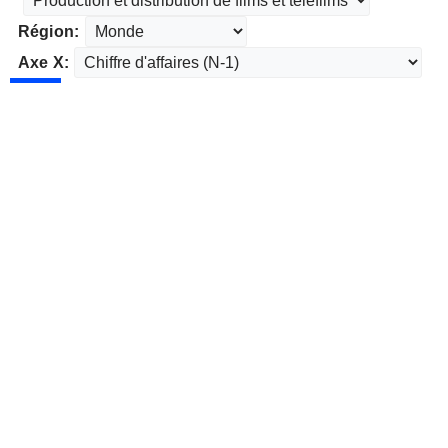
Région:
Axe X: