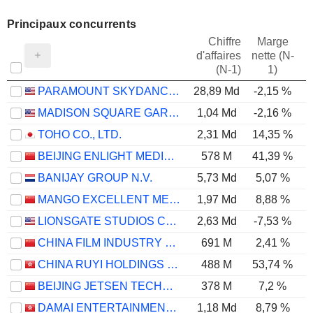
Principaux concurrents
Chiffre
Marge
d'affaires
nette (N-
E
(N-1)
1)
PARAMOUNT SKYDANCE CORPORATION
28,89 Md
-2,15 %
MADISON SQUARE GARDEN SPORTS CORP.
1,04 Md
-2,16 %
TOHO CO., LTD.
2,31 Md
14,35 %
BEIJING ENLIGHT MEDIA CO., LTD
578 M
41,39 %
BANIJAY GROUP N.V.
5,73 Md
5,07 %
MANGO EXCELLENT MEDIA CO., LTD.
1,97 Md
8,88 %
LIONSGATE STUDIOS CORP.
2,63 Md
-7,53 %
CHINA FILM INDUSTRY GROUP CO., LTD.
691 M
2,41 %
CHINA RUYI HOLDINGS LIMITED
488 M
53,74 %
BEIJING JETSEN TECHNOLOGY CO., LTD
378 M
7,2 %
DAMAI ENTERTAINMENT HOLDINGS LIMITED
1,18 Md
8,79 %