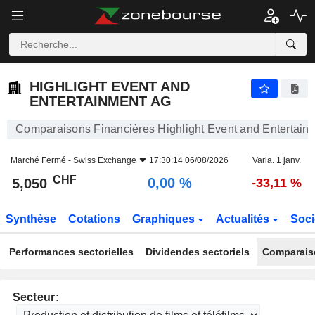
HIGHLIGHT EVENT AND ENTERTAINMENT AG
5,050
CHF
0,00 %
HIGHLIGHT EVENT AND
ENTERTAINMENT AG
Comparaisons Financières Highlight Event and Entertain
Marché Fermé -
Swiss Exchange
17:30:14 06/08/2026
Varia. 1 janv.
CHF
0,00 %
5,050
-33,11 %
Synthèse
Cotations
Graphiques
Actualités
Soci
Performances sectorielles
Dividendes sectoriels
Comparais
Secteur: