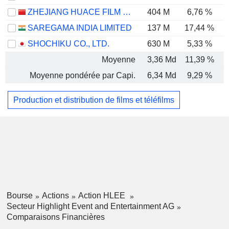
ZHEJIANG HUACE FILM & TV CO., LTD.
404 M
6,76 %
SAREGAMA INDIA LIMITED
137 M
17,44 %
SHOCHIKU CO., LTD.
630 M
5,33 %
Moyenne
3,36 Md
11,39 %
Moyenne pondérée par Capi.
6,34 Md
9,29 %
Production et distribution de films et téléfilms
Bourse
Actions
Action HLEE
Secteur Highlight Event and Entertainment AG
Comparaisons Financières