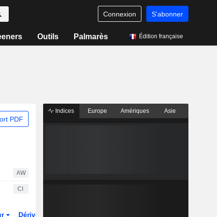
Connexion
S'abonner
eeners
Outils
Palmarès
Édition française
Indices
Europe
Amériques
Asie
ort PDF
AW
CI
ur
Dérivés