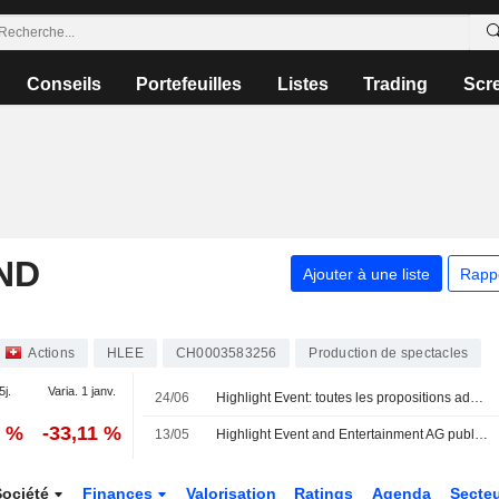
Conseils
Portefeuilles
Listes
Trading
Scr
ND
Ajouter à une liste
Rapp
Actions
HLEE
CH0003583256
Production de spectacles
5j.
Varia. 1 janv.
24/06
Highlight Event: toutes les propositions adoptées en assemblée générale
1 %
-33,11 %
13/05
Highlight Event and Entertainment AG publie ses résultats pour l'exercice clos le 31 décembre 2025
Société
Finances
Valorisation
Ratings
Agenda
Secte