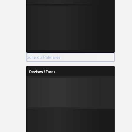
Suite du Palmarès
Devises / Forex