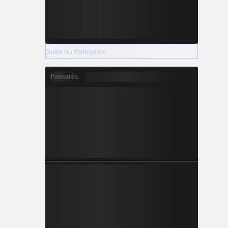
Suite du Palmarès
Palmarès