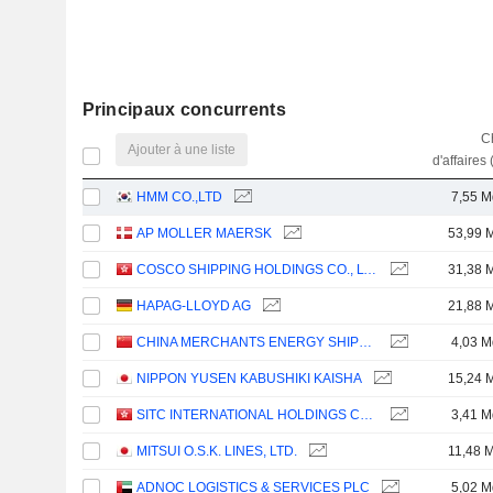
Principaux concurrents
Ch
Ajouter à une liste
d'affaires 
HMM CO.,LTD
7,55 M
AP MOLLER MAERSK
53,99 
COSCO SHIPPING HOLDINGS CO., LTD.
31,38 
HAPAG-LLOYD AG
21,88 
CHINA MERCHANTS ENERGY SHIPPING CO., LTD.
4,03 M
NIPPON YUSEN KABUSHIKI KAISHA
15,24 
SITC INTERNATIONAL HOLDINGS COMPANY LIMITED
3,41 M
MITSUI O.S.K. LINES, LTD.
11,48 
ADNOC LOGISTICS & SERVICES PLC
5,02 M