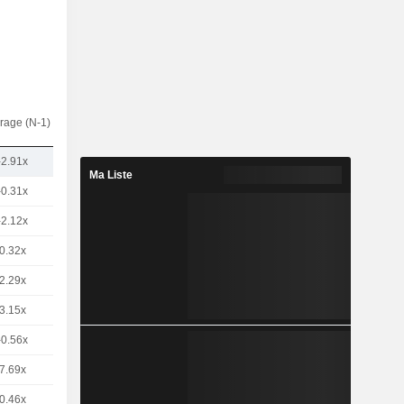
rage (N-1)
-2.91x
Ma Liste
-0.31x
-2.12x
0.32x
2.29x
3.15x
-0.56x
7.69x
0.46x