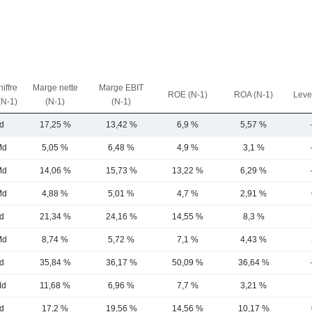
iffre
Marge nette
Marge EBIT
ROE (N-1)
ROA (N-1)
Leve
(N-1)
(N-1)
(N-1)
d
17,25 %
13,42 %
6,9 %
5,57 %
Md
5,05 %
6,48 %
4,9 %
3,1 %
Md
14,06 %
15,73 %
13,22 %
6,29 %
Md
4,88 %
5,01 %
4,7 %
2,91 %
d
21,34 %
24,16 %
14,55 %
8,3 %
Md
8,74 %
5,72 %
7,1 %
4,43 %
d
35,84 %
36,17 %
50,09 %
36,64 %
Md
11,68 %
6,96 %
7,7 %
3,21 %
d
17,2 %
19,56 %
14,56 %
10,17 %