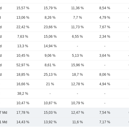
d
15,57 %
15,79 %
11,36 %
8,54 %
d
13,06 %
8,26 %
7,7 %
4,79 %
d
22,42 %
23,66 %
11,73 %
7,67 %
d
7,63 %
15,06 %
6,55 %
2,34 %
d
13,3 %
14,94 %
-
-
d
10,45 %
9,06 %
5,13 %
3,64 %
d
52,97 %
8,61 %
15,96 %
-
d
18,85 %
25,13 %
18,7 %
8,06 %
M
16,66 %
21 %
12,78 %
4,94 %
M
38,2 %
-
-
-
M
10,47 %
10,87 %
10,79 %
-
,7 Md
17,78 %
15,03 %
12,47 %
7,54 %
1 Md
14,43 %
13,92 %
11,6 %
7,17 %