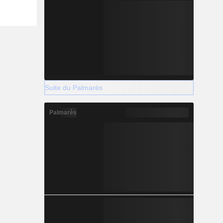
Suite du Palmarès
Palmarès