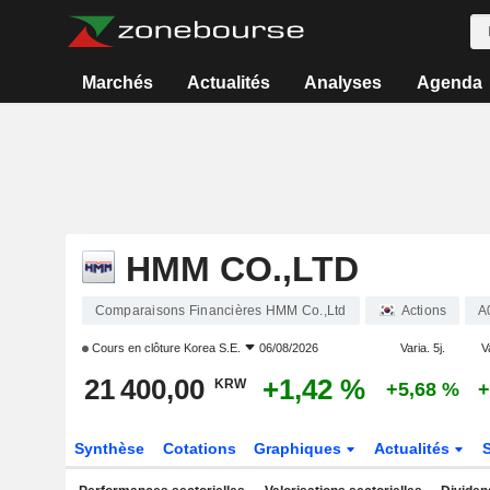
Marchés
Actualités
Analyses
Agenda
HMM CO.,LTD
Comparaisons Financières HMM Co.,Ltd
Actions
A
Cours en clôture
Korea S.E.
06/08/2026
Varia. 5j.
V
21 400,00
+1,42 %
KRW
+5,68 %
+
Synthèse
Cotations
Graphiques
Actualités