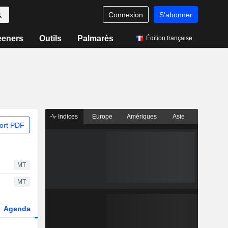
Connexion
S'abonner
eeners
Outils
Palmarès
Édition française
Indices
Europe
Amériques
Asie
ort PDF
MT
MT
Agenda
Secteur
Fonds et ETFs