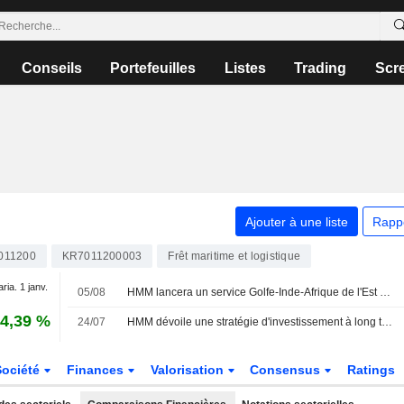
Conseils
Portefeuilles
Listes
Trading
Scr
Ajouter à une liste
Rapp
011200
KR7011200003
Frêt maritime et logistique
aria. 1 janv.
05/08
HMM lancera un service Golfe-Inde-Afrique de l'Est en septembre
4,39 %
24/07
HMM dévoile une stratégie d'investissement à long terme de 29 000 milliards de wons d'ici 2030
Société
Finances
Valorisation
Consensus
Ratings