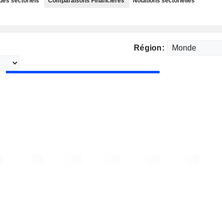
des sectoriels
Comparaisons Financières
Notations sectorielles
Région: