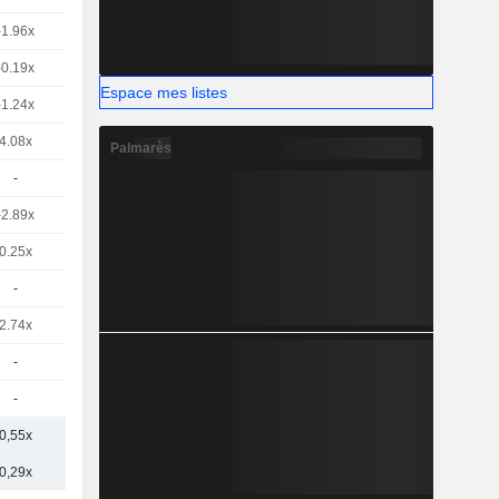
-1.96x
-0.19x
Espace mes listes
-1.24x
4.08x
Palmarès
-
-2.89x
0.25x
-
2.74x
-
-
0,55x
0,29x