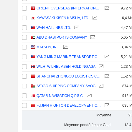
ORIENT OVERSEAS (INTERNATIONAL) LIMITED
9,72 M
KAWASAKI KISEN KAISHA, LTD.
6,4 M
WAN HAI LINES LTD.
4,47 M
ABU DHABI PORTS COMPANY
5,65 M
MATSON, INC.
3,34 M
YANG MING MARINE TRANSPORT CORPORATION
5,21 M
WILH. WILHELMSEN HOLDING ASA
1,23 M
SHANGHAI ZHONGGU LOGISTICS CO., LTD.
1,52 M
ASYAD SHIPPING COMPANY SAOG
874 
QATAR NAVIGATION Q.P.S.C.
912 
FUJIAN HIGHTON DEVELOPMENT CO., LTD.
635 
Moyenne
9
Moyenne pondérée par Capi.
18,4