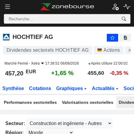
HOCHTIEF AG
457,20
€
+1,65 %
HOCHTIEF AG
Dividendes sectoriels HOCHTIEF AG
Actions
H
Marché Fermé -
Xetra
17:38:52 06/08/2026
Après clôture
22:00:02
EUR
+1,65 %
457,20
455,60
-0,35 %
Synthèse
Cotations
Graphiques
Actualités
Soci
Performances sectorielles
Valorisations sectorielles
Dividen
Secteur:
Région: