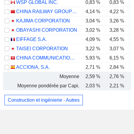
WSP GLOBAL INC.
0,83 %
0,83 %
CHINA RAILWAY GROUP LIMITED
4,14 %
4,22 %
KAJIMA CORPORATION
3,04 %
3,26 %
OBAYASHI CORPORATION
3,02 %
3,28 %
EIFFAGE S.A.
4,09 %
4,55 %
TAISEI CORPORATION
3,22 %
3,07 %
CHINA COMMUNICATIONS CONSTRUCTION COMPANY LIMITED
5,93 %
6,15 %
ACCIONA, S.A.
2,71 %
2,84 %
Moyenne
2,59 %
2,76 %
Moyenne pondérée par Capi.
2,03 %
2,21 %
Construction et ingénierie - Autres