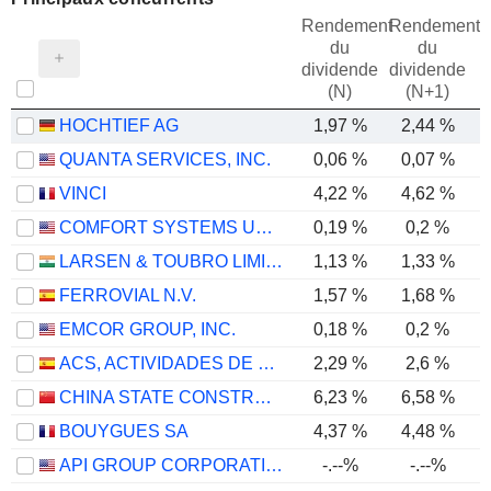
Rendement
Rendement
du
du
dividende
dividende
(N)
(N+1)
HOCHTIEF AG
1,97 %
2,44 %
QUANTA SERVICES, INC.
0,06 %
0,07 %
VINCI
4,22 %
4,62 %
COMFORT SYSTEMS USA, INC.
0,19 %
0,2 %
LARSEN & TOUBRO LIMITED
1,13 %
1,33 %
FERROVIAL N.V.
1,57 %
1,68 %
EMCOR GROUP, INC.
0,18 %
0,2 %
ACS, ACTIVIDADES DE CONSTRUCCIÓN Y SERVICIOS, S.A.
2,29 %
2,6 %
CHINA STATE CONSTRUCTION ENGINEERING CORPORATION LIMITED
6,23 %
6,58 %
BOUYGUES SA
4,37 %
4,48 %
API GROUP CORPORATION
-.--%
-.--%