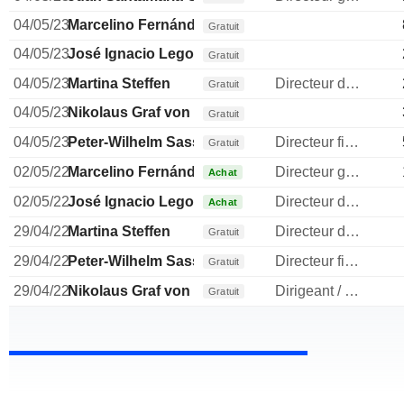
04/05/23
Marcelino Fernández Verdes
Gratuit
04/05/23
José Ignacio Legorburo
Gratuit
04/05/23
Martina Steffen
Directeur des ressources humaines
Gratuit
04/05/23
Nikolaus Graf von Matuschka
Gratuit
04/05/23
Peter-Wilhelm Sassenfeld
Directeur financier
Gratuit
02/05/22
Marcelino Fernández Verdes
Directeur general
Achat
02/05/22
José Ignacio Legorburo
Directeur des operations
Achat
29/04/22
Martina Steffen
Directeur des ressources humaines
Gratuit
29/04/22
Peter-Wilhelm Sassenfeld
Directeur financier
Gratuit
29/04/22
Nikolaus Graf von Matuschka
Dirigeant / cadre principal
Gratuit