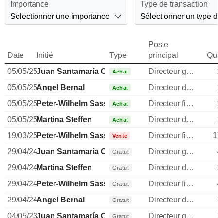
Importance
Type de transaction
Sélectionner une importance
Sélectionner un type d
Poste
Date
Initié
Type
principal
Qua
05/05/25
Juan Santamaría Cases
Directeur general
Achat
05/05/25
Angel Bernal
Directeur des operations
Achat
05/05/25
Peter-Wilhelm Sassenfeld
Directeur financier
Achat
05/05/25
Martina Steffen
Directeur des ressources humaines
Achat
19/03/25
Peter-Wilhelm Sassenfeld
Directeur financier
1
Vente
29/04/24
Juan Santamaría Cases
Directeur general
Gratuit
29/04/24
Martina Steffen
Directeur des ressources humaines
Gratuit
29/04/24
Peter-Wilhelm Sassenfeld
Directeur financier
Gratuit
29/04/24
Angel Bernal
Directeur des operations
Gratuit
04/05/23
Juan Santamaría Cases
Directeur general
Gratuit