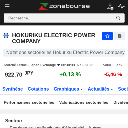
HOKURIKU ELECTRIC POWER COMPANY
922,70
¥
+0,13 %
HOKURIKU ELECTRIC POWER
COMPANY
Notations sectorielles Hokuriku Electric Power Company
Marché Fermé -
Japan Exchange
08:30:00 07/08/2026
Varia. 1 janv.
JPY
+0,13 %
922,70
-5,46 %
Synthèse
Cotations
Graphiques
Actualités
Soci
Performances sectorielles
Valorisations sectorielles
Dividen
Secteur: