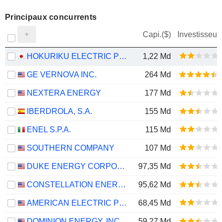
Principaux concurrents
Capi.($)
Investisseur
HOKURIKU ELECTRIC POWER COMPANY
1,22 Md
GE VERNOVA INC.
264 Md
NEXTERA ENERGY
177 Md
IBERDROLA, S.A.
155 Md
ENEL S.P.A.
115 Md
SOUTHERN COMPANY
107 Md
DUKE ENERGY CORPORATION
97,35 Md
CONSTELLATION ENERGY CORPORATION
95,62 Md
AMERICAN ELECTRIC POWER COMPANY, INC.
68,45 Md
DOMINION ENERGY, INC.
59,27 Md