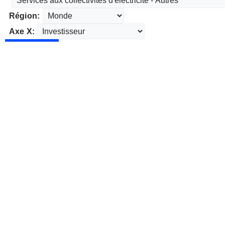
Région:
Axe X: