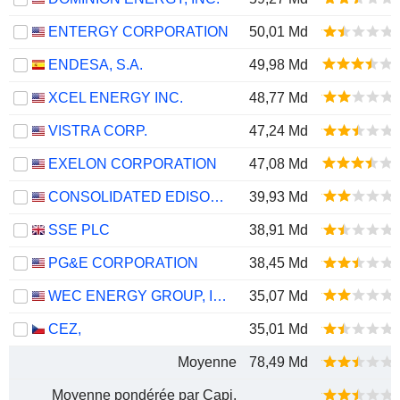
ENTERGY CORPORATION
50,01 Md
ENDESA, S.A.
49,98 Md
XCEL ENERGY INC.
48,77 Md
VISTRA CORP.
47,24 Md
EXELON CORPORATION
47,08 Md
CONSOLIDATED EDISON, INC.
39,93 Md
SSE PLC
38,91 Md
PG&E CORPORATION
38,45 Md
WEC ENERGY GROUP, INC.
35,07 Md
CEZ,
35,01 Md
Moyenne
78,49 Md
Moyenne pondérée par Capi.