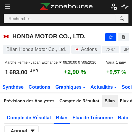
HONDA MOTOR CO., LTD.
1 683,00
¥
+2,90 %
HONDA MOTOR CO., LTD.
Bilan Honda Motor Co., Ltd.
Actions
7267
JP3
Marché Fermé -
Japan Exchange
08:30:00 07/08/2026
Varia. 1 janv.
JPY
+2,90 %
1 683,00
+9,57 %
Synthèse
Cotations
Graphiques
Actualités
Soci
Prévisions des Analystes
Compte de Résultat
Bilan
Flux d
Compte de Résultat
Bilan
Flux de Trésorerie
Ratios
Annuel