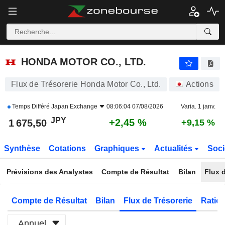
HONDA MOTOR CO., LTD.
1 675,50
¥
+2,45 %
HONDA MOTOR CO., LTD.
Flux de Trésorerie Honda Motor Co., Ltd.
Actions
Temps Différé
Japan Exchange
08:06:04 07/08/2026
Varia. 1 janv.
JPY
+2,45 %
1 675,50
+9,15 %
Synthèse
Cotations
Graphiques
Actualités
Soci
Prévisions des Analystes
Compte de Résultat
Bilan
Flux d
Compte de Résultat
Bilan
Flux de Trésorerie
Ratios
Annuel