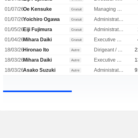
01/07/26
Oe Kensuke
Managing Executive Officer
Gratuit
01/07/26
Yoichiro Ogawa
Administrateur
Gratuit
01/05/26
Eiji Fujimura
Administrateur
Gratuit
01/04/26
Mihara Daiki
Executive Officer
Gratuit
18/03/26
Hironao Ito
Dirigeant / cadre principal
2
Autre
18/03/26
Mihara Daiki
Executive Officer
1
Autre
18/03/26
Asako Suzuki
Administrateur
9
Autre