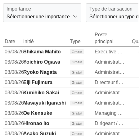
Importance
Type de transaction
Sélectionner une importance
Sélectionner un type d
Poste
Date
Initié
Type
principal
Qua
06/08/26
Shikama Mahito
Executive Officer; Director
Gratuit
03/08/26
Yoichiro Ogawa
Administrateur
Gratuit
03/08/26
Ryoko Nagata
Administrateur
Gratuit
03/08/26
Eiji Fujimura
Directeur financier
Gratuit
03/08/26
Kunihiko Sakai
Administrateur
Gratuit
03/08/26
Masayuki Igarashi
Administrateur
Gratuit
03/08/26
Oe Kensuke
Managing Executive Officer
Gratuit
03/08/26
Hironao Ito
Dirigeant / cadre principal
Gratuit
03/08/26
Asako Suzuki
Administrateur
Gratuit