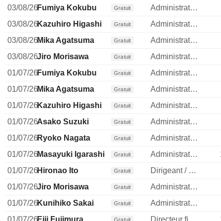
03/08/26
Fumiya Kokubu
Administrateur
Gratuit
03/08/26
Kazuhiro Higashi
Administrateur
Gratuit
03/08/26
Mika Agatsuma
Administrateur
Gratuit
03/08/26
Jiro Morisawa
Administrateur
Gratuit
01/07/26
Fumiya Kokubu
Administrateur
Gratuit
01/07/26
Mika Agatsuma
Administrateur
Gratuit
01/07/26
Kazuhiro Higashi
Administrateur
Gratuit
01/07/26
Asako Suzuki
Administrateur
Gratuit
01/07/26
Ryoko Nagata
Administrateur
Gratuit
01/07/26
Masayuki Igarashi
Administrateur
Gratuit
01/07/26
Hironao Ito
Dirigeant / cadre principal
Gratuit
01/07/26
Jiro Morisawa
Administrateur
Gratuit
01/07/26
Kunihiko Sakai
Administrateur
Gratuit
01/07/26
Eiji Fujimura
Directeur financier
Gratuit