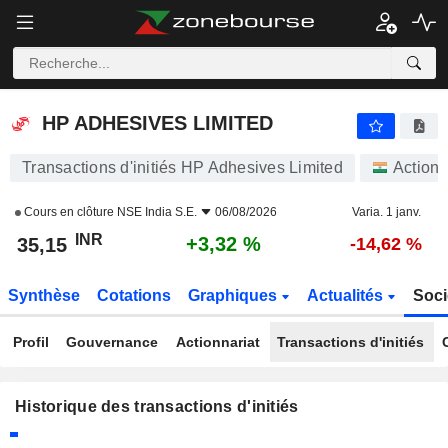
HP ADHESIVES LIMITED
35,15
₹
+3,32 %
HP ADHESIVES LIMITED
Transactions d'initiés HP Adhesives Limited
Actions
Cours en clôture
NSE India S.E.
06/08/2026
Varia. 1 janv.
INR
+3,32 %
35,15
-14,62 %
Synthèse
Cotations
Graphiques
Actualités
Soci
Profil
Gouvernance
Actionnariat
Transactions d'initiés
Historique des transactions d'initiés