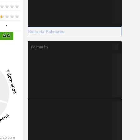
-
Suite du Palmarès
AA
Palmarès