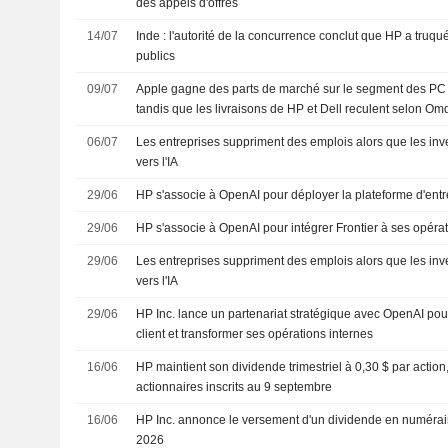
des appels d'offres
14/07
Inde : l'autorité de la concurrence conclut que HP a truqu
publics
09/07
Apple gagne des parts de marché sur le segment des PC 
tandis que les livraisons de HP et Dell reculent selon Om
06/07
Les entreprises suppriment des emplois alors que les inv
vers l'IA
29/06
HP s'associe à OpenAI pour déployer la plateforme d'entre
29/06
HP s'associe à OpenAI pour intégrer Frontier à ses opéra
29/06
Les entreprises suppriment des emplois alors que les inv
vers l'IA
29/06
HP Inc. lance un partenariat stratégique avec OpenAI pour
client et transformer ses opérations internes
16/06
HP maintient son dividende trimestriel à 0,30 $ par action
actionnaires inscrits au 9 septembre
16/06
HP Inc. annonce le versement d'un dividende en numérair
2026