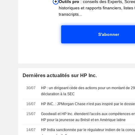
Outils pro
: conseils des Experts, Scre
historiques et rapports financiers, liste
transcripts...
S'abonner
Dernières actualités sur HP Inc.
30/07
HP : un dirigeant cède des actions pour un montant de 2
déclaration à la SEC
16/07
HP INC. : JPMorgan Chase n'est pas inspiré par le dossie
15/07
Goodwall et HP Inc. étendent l'accès aux compétences en
HP pour la jeunesse au Brésil et en Amérique latine
14/07
HP India sanctionnée par le régulateur indien de la conc