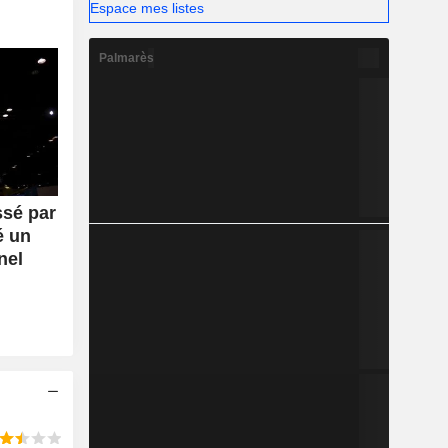
Espace mes listes
Palmarès
ssé par
é un
nel