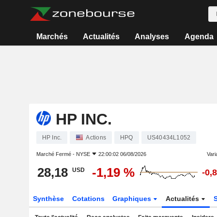
Marchés
Actualités
Analyses
Agenda
HP INC.
HP Inc.
Actions
HPQ
US40434L1052
Marché Fermé -
NYSE
22:00:02 06/08/2026
Varia
28,18
-1,19 %
USD
-0,
Synthèse
Cotations
Graphiques
Actualités