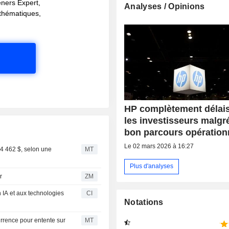
eners Expert,
Analyses / Opinions
s thématiques,
HP complètement délai
les investisseurs malgr
bon parcours opération
Le 02 mars 2026 à 16:27
94 462 $, selon une
MT
Plus d'analyses
r
ZM
 IA et aux technologies
CI
Notations
urrence pour entente sur
MT