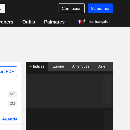
Connexion
S'abonner
eeners
Outils
Palmarès
Édition française
Indices
Europe
Amériques
Asie
ort PDF
MT
ZM
Agenda
Secteur
Dérivés
Fonds et ETFs