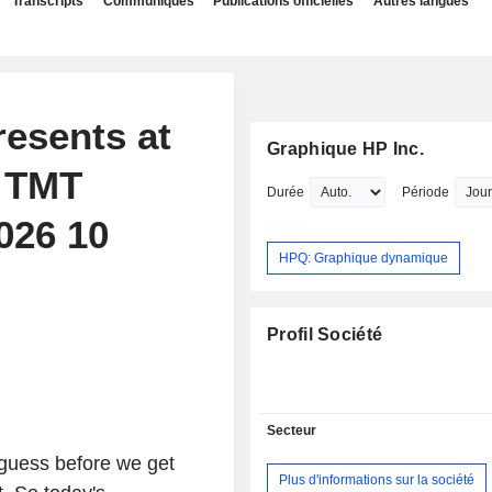
Transcripts
Communiqués
Publications officielles
Autres langues
resents at
Graphique HP Inc.
l TMT
Durée
Période
026 10
HPQ: Graphique dynamique
Profil Société
Secteur
 guess before we get
Plus d'informations sur la société