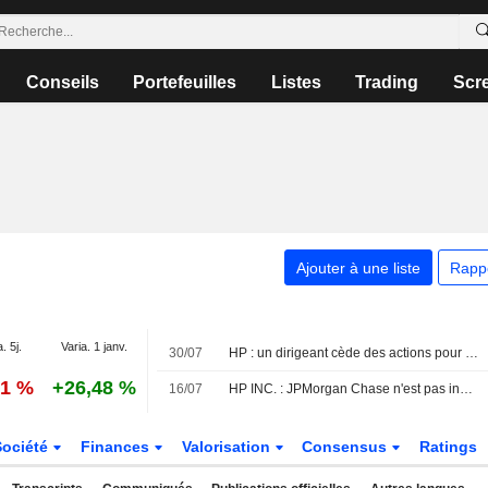
Conseils
Portefeuilles
Listes
Trading
Scr
Ajouter à une liste
Rapp
. 5j.
Varia. 1 janv.
30/07
HP : un dirigeant cède des actions pour un montant de 294 462 $, selon une déclaration à la SEC
81 %
+26,48 %
16/07
HP INC. : JPMorgan Chase n'est pas inspiré par le dossier
Société
Finances
Valorisation
Consensus
Ratings