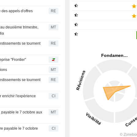
é des appels d'offres
RE
au deuxième trimestre,
MT
dia
estissements se tournent
RE
prise "Frontier"
tions
MT
estissements se tournent
RE
 enrichir l'expérience
CI
, payable le 7 octobre aux
MT
e payable le 7 octobre
CI