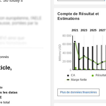
t. So today's
Compte de Résultat et
Estimations
bonnés
icle,
!
te
s les datas
Plus de données financières
IE
e total