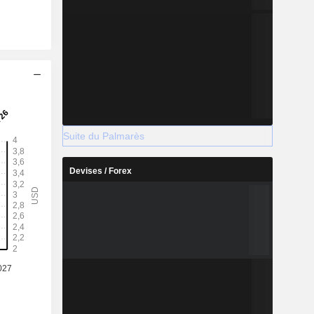
Suite du Palmarès
Devises / Forex