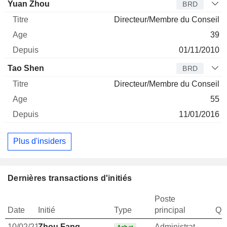
Yuan Zhou
BRD
Directeur/Membre du Conseil
39
01/11/2010
Tao Shen
BRD
Directeur/Membre du Conseil
55
11/01/2016
Plus d'insiders
Dernières transactions d'initiés
Poste
Date
Initié
Type
principal
Qua
10/02/21
Zhou Fang
Administrateur
2