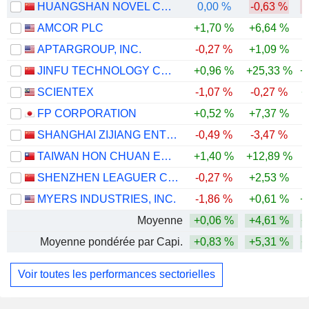
HUANGSHAN NOVEL CO.,LTD
0,00 %
-0,63 %
AMCOR PLC
+1,70 %
+6,64 %
APTARGROUP, INC.
-0,27 %
+1,09 %
JINFU TECHNOLOGY CO., LTD.
+0,96 %
+25,33 %
+
SCIENTEX
-1,07 %
-0,27 %
+
FP CORPORATION
+0,52 %
+7,37 %
SHANGHAI ZIJIANG ENTERPRISE GROUP CO., LTD.
-0,49 %
-3,47 %
TAIWAN HON CHUAN ENTERPRISE CO., LTD.
+1,40 %
+12,89 %
SHENZHEN LEAGUER CO., LTD.
-0,27 %
+2,53 %
-
MYERS INDUSTRIES, INC.
-1,86 %
+0,61 %
+
Moyenne
+0,06 %
+4,61 %
+
Moyenne pondérée par Capi.
+0,83 %
+5,31 %
+
Voir toutes les performances sectorielles