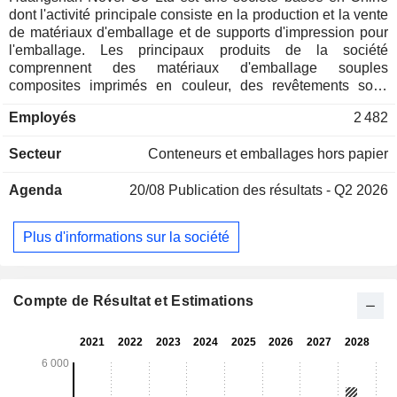
dont l'activité principale consiste en la production et la vente
de matériaux d'emballage et de supports d'impression pour
l'emballage. Les principaux produits de la société
comprennent des matériaux d'emballage souples
composites imprimés en couleur, des revêtements sous
vide, des films multifonctionnels, des matériaux d'emballage
Employés
2 482
composites à base de papier, de nouveaux matériaux
d'emballage pharmaceutiques, des produits en plastique,
Secteur
Conteneurs et emballages hors papier
des encres, des produits chimiques de spécialité et autres.
Les produits de la société sont principalement utilisés pour
Agenda
20/08
Publication des résultats - Q2 2026
l'emballage et la protection de denrées alimentaires, de
produits de première nécessité, de produits de protection
médicale, de textiles, de produits électroniques et d'autres
Plus d'informations sur la société
produits. La société exerce ses activités principalement sur
les marchés nationaux et internationaux.
Compte de Résultat et Estimations