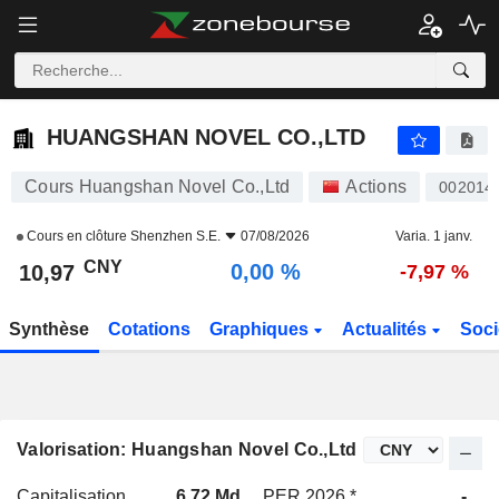
HUANGSHAN NOVEL CO.,LTD
10,97
¥
0,00 %
HUANGSHAN NOVEL CO.,LTD
Cours Huangshan Novel Co.,Ltd
Actions
002014
Cours en clôture
Shenzhen S.E.
07/08/2026
Varia. 1 janv.
CNY
0,00 %
10,97
-7,97 %
Synthèse
Cotations
Graphiques
Actualités
Soci
Valorisation: Huangshan Novel Co.,Ltd
Capitalisation
6,72 Md
PER 2026 *
-
P