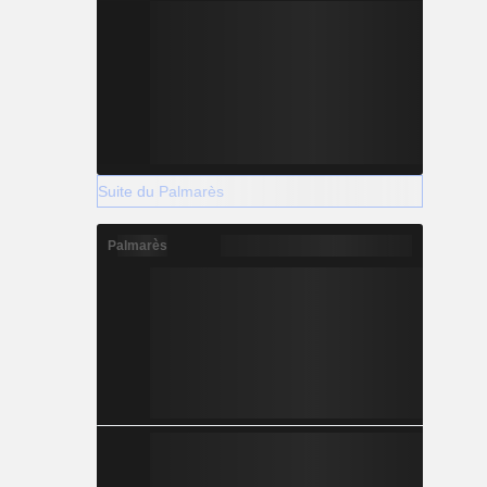
Suite du Palmarès
Palmarès