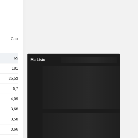
Capi.($)
657 M
Ma Liste
181 Md
25,53 Md
5,7 Md
4,09 Md
3,68 Md
3,58 Md
3,66 Md