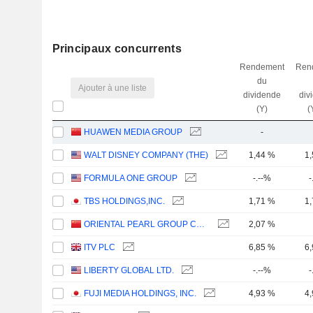
Principaux concurrents
Rendement
Ren
du
Ajouter à une liste
dividende
div
(Y)
(
HUAWEN MEDIA GROUP
-
WALT DISNEY COMPANY (THE)
1,44 %
1
FORMULA ONE GROUP
-.--%
-
TBS HOLDINGS,INC.
1,71 %
1
ORIENTAL PEARL GROUP CO.,LTD.
2,07 %
ITV PLC
6,85 %
6
LIBERTY GLOBAL LTD.
-.--%
-
FUJI MEDIA HOLDINGS, INC.
4,93 %
4