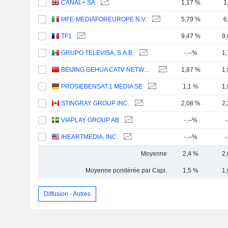
CANAL+ SA
1,17 %
1
MFE-MEDIAFOREUROPE N.V.
5,79 %
6
TF1
9,47 %
9
GRUPO TELEVISA, S.A.B.
-.--%
1
BEIJING GEHUA CATV NETWORK CO.,LTD.
1,87 %
1
PROSIEBENSAT.1 MEDIA SE
1,1 %
1
STINGRAY GROUP INC.
2,08 %
2
VIAPLAY GROUP AB
-.--%
-
IHEARTMEDIA, INC.
-.--%
-
Moyenne
2,4 %
2
Moyenne pondérée par Capi.
1,5 %
1
Diffusion - Autres