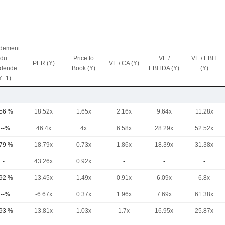
dement
du
Price to
VE /
VE / EBIT
PER (Y)
VE / CA (Y)
idende
Book (Y)
EBITDA (Y)
(Y)
Y+1)
-
-
-
-
-
-
,56 %
18.52x
1.65x
2.16x
9.64x
11.28x
.--%
46.4x
4x
6.58x
28.29x
52.52x
,79 %
18.79x
0.73x
1.86x
18.39x
31.38x
-
43.26x
0.92x
-
-
-
,92 %
13.45x
1.49x
0.91x
6.09x
6.8x
.--%
-6.67x
0.37x
1.96x
7.69x
61.38x
,93 %
13.81x
1.03x
1.7x
16.95x
25.87x