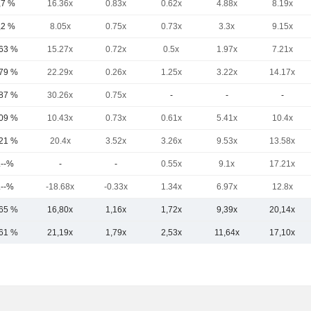
,7 %
16.36x
0.83x
0.62x
4.88x
8.19x
,2 %
8.05x
0.75x
0.73x
3.3x
9.15x
,63 %
15.27x
0.72x
0.5x
1.97x
7.21x
,79 %
22.29x
0.26x
1.25x
3.22x
14.17x
,87 %
30.26x
0.75x
-
-
-
,09 %
10.43x
0.73x
0.61x
5.41x
10.4x
,21 %
20.4x
3.52x
3.26x
9.53x
13.58x
.--%
-
-
0.55x
9.1x
17.21x
.--%
-18.68x
-0.33x
1.34x
6.97x
12.8x
,65 %
16,80x
1,16x
1,72x
9,39x
20,14x
,61 %
21,19x
1,79x
2,53x
11,64x
17,10x