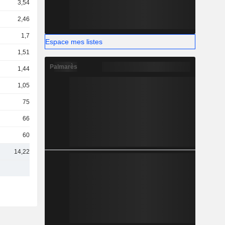
3,54 Md
2,46 Md
1,7 Md
Espace mes listes
1,51 Md
Palmarès
1,44 Md
1,05 Md
751 M
664 M
606 M
14,22 Md