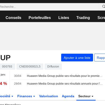
Conseils
Portefeuilles
Listes
Trading
Scr
OUP
Ajouter à une liste
Rapp
000793
CNE0000002L5
Diffusion
 janv.
30/04
Huawen Media Group publie ses résultats pour le premier trimestre clos le 31 mars 2026
14 %
29/04
Huawen Media Group publie ses résultats annuels pour l'exercice clos le 31 décembre 2025
Société
Finances
Valorisation
Agenda
Secteur