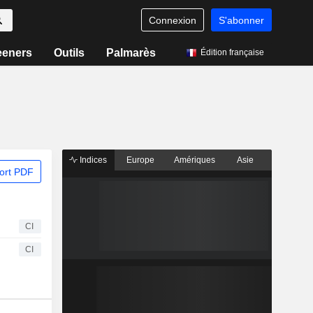
Connexion
S'abonner
eeners
Outils
Palmarès
Édition française
Indices
Europe
Amériques
Asie
ort PDF
CI
CI