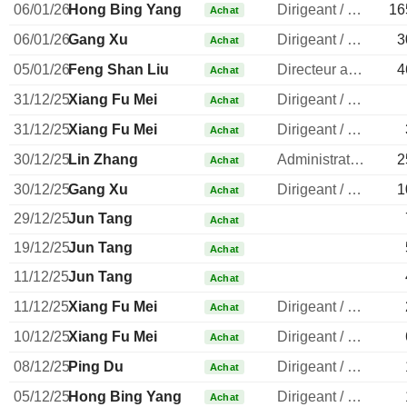
06/01/26
Hong Bing Yang
Dirigeant / cadre principal
16
Achat
06/01/26
Gang Xu
Dirigeant / cadre principal
3
Achat
05/01/26
Feng Shan Liu
Directeur administratif
4
Achat
31/12/25
Xiang Fu Mei
Dirigeant / cadre principal
Achat
31/12/25
Xiang Fu Mei
Dirigeant / cadre principal
Achat
30/12/25
Lin Zhang
Administrateur
2
Achat
30/12/25
Gang Xu
Dirigeant / cadre principal
1
Achat
29/12/25
Jun Tang
Achat
19/12/25
Jun Tang
Achat
11/12/25
Jun Tang
Achat
11/12/25
Xiang Fu Mei
Dirigeant / cadre principal
Achat
10/12/25
Xiang Fu Mei
Dirigeant / cadre principal
Achat
08/12/25
Ping Du
Dirigeant / cadre principal
Achat
05/12/25
Hong Bing Yang
Dirigeant / cadre principal
Achat