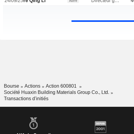
24/09/25
Ye Qing Li
Directeur general
4
Autre
Bourse
Actions
Action 600801
Société Huaxin Building Materials Group Co., Ltd.
Transactions d'initiés