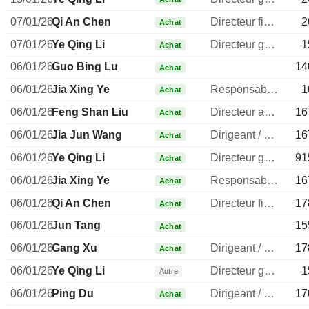
07/01/26
Qi An Chen
Directeur financier
2
Achat
07/01/26
Ye Qing Li
Directeur general
1
Achat
06/01/26
Guo Bing Lu
14
Achat
06/01/26
Jia Xing Ye
Responsable conformite
1
Achat
06/01/26
Feng Shan Liu
Directeur administratif
16
Achat
06/01/26
Jia Jun Wang
Dirigeant / cadre principal
16
Achat
06/01/26
Ye Qing Li
Directeur general
91
Achat
06/01/26
Jia Xing Ye
Responsable conformite
16
Achat
06/01/26
Qi An Chen
Directeur financier
17
Achat
06/01/26
Jun Tang
15
Achat
06/01/26
Gang Xu
Dirigeant / cadre principal
17
Achat
06/01/26
Ye Qing Li
Directeur general
1
Autre
06/01/26
Ping Du
Dirigeant / cadre principal
17
Achat