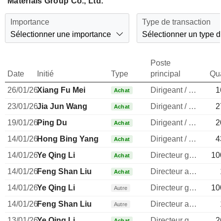
Materials Group Co., Ltd.
Importance
Type de transaction
Sélectionner une importance
Sélectionner un type d
Poste
Date
Initié
Type
principal
Qua
26/01/26
Xiang Fu Mei
Dirigeant / cadre principal
1
Achat
23/01/26
Jia Jun Wang
Dirigeant / cadre principal
2
Achat
19/01/26
Ping Du
Dirigeant / cadre principal
2
Achat
14/01/26
Hong Bing Yang
Dirigeant / cadre principal
4
Achat
14/01/26
Ye Qing Li
Directeur general
10
Achat
14/01/26
Feng Shan Liu
Directeur administratif
Achat
14/01/26
Ye Qing Li
Directeur general
10
Autre
14/01/26
Feng Shan Liu
Directeur administratif
Autre
13/01/26
Ye Qing Li
Directeur general
2
Achat