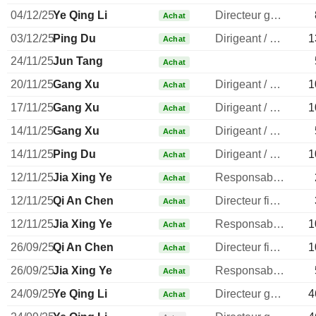
04/12/25
Ye Qing Li
Directeur general
Achat
03/12/25
Ping Du
Dirigeant / cadre principal
1
Achat
24/11/25
Jun Tang
Achat
20/11/25
Gang Xu
Dirigeant / cadre principal
1
Achat
17/11/25
Gang Xu
Dirigeant / cadre principal
1
Achat
14/11/25
Gang Xu
Dirigeant / cadre principal
Achat
14/11/25
Ping Du
Dirigeant / cadre principal
1
Achat
12/11/25
Jia Xing Ye
Responsable conformite
Achat
12/11/25
Qi An Chen
Directeur financier
Achat
12/11/25
Jia Xing Ye
Responsable conformite
1
Achat
26/09/25
Qi An Chen
Directeur financier
1
Achat
26/09/25
Jia Xing Ye
Responsable conformite
Achat
24/09/25
Ye Qing Li
Directeur general
4
Achat