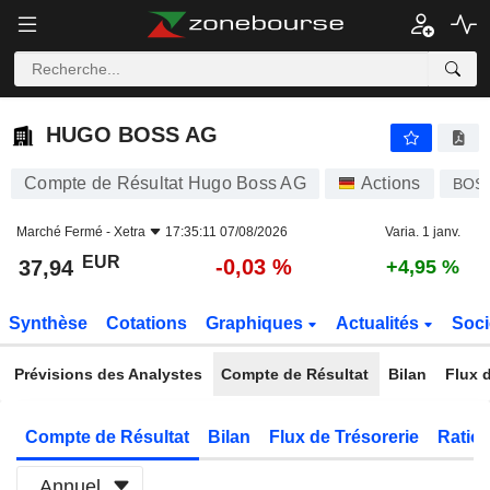
HUGO BOSS AG
37,94
€
-0,03 %
HUGO BOSS AG
Compte de Résultat Hugo Boss AG
Actions
BOS
Marché Fermé -
Xetra
17:35:11 07/08/2026
Varia. 1 janv.
EUR
-0,03 %
37,94
+4,95 %
Synthèse
Cotations
Graphiques
Actualités
Soci
Prévisions des Analystes
Compte de Résultat
Bilan
Flux d
Compte de Résultat
Bilan
Flux de Trésorerie
Ratios
Annuel