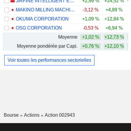
JIRFINE INTELLIGENT EQUIPMENT CO., LTD.
+2,99 %
+24,52 %
+
MAKINO MILLING MACHINE CO., LTD.
-3,12 %
+4,89 %
+
OKUMA CORPORATION
+1,09 %
+12,84 %
+
OSG CORPORATION
-0,53 %
+6,94 %
+
Moyenne
+1,02 %
+12,73 %
+
Moyenne pondérée par Capi.
+0,76 %
+12,10 %
+
Voir toutes les performances sectorielles
Bourse
Actions
Action 002943