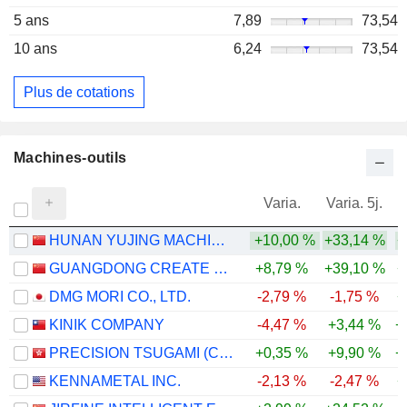
5 ans
7,89
73,54
10 ans
6,24
73,54
Plus de cotations
Machines-outils
Varia.
Varia. 5j.
HUNAN YUJING MACHINERY CO.,LTD
+10,00 %
+33,14 %
+
GUANGDONG CREATE CENTURY INTELLIGENT EQUIPMENT GROUP CORPORATION LIMITED
+8,79 %
+39,10 %
+
DMG MORI CO., LTD.
-2,79 %
-1,75 %
+
KINIK COMPANY
-4,47 %
+3,44 %
+
PRECISION TSUGAMI (CHINA) CORPORATION LIMITED
+0,35 %
+9,90 %
+
KENNAMETAL INC.
-2,13 %
-2,47 %
+