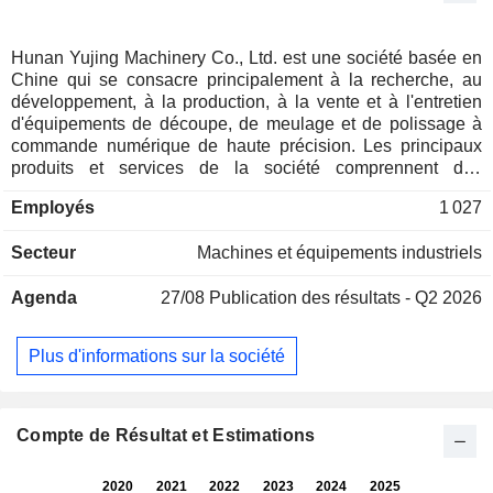
Hunan Yujing Machinery Co., Ltd. est une société basée en
Chine qui se consacre principalement à la recherche, au
développement, à la production, à la vente et à l'entretien
d'équipements de découpe, de meulage et de polissage à
commande numérique de haute précision. Les principaux
produits et services de la société comprennent des
machines de découpe multifil, des machines de meulage et
Employés
1 027
de polissage, des fils diamantés, des systèmes de champs
thermiques et des plaquettes de silicium ; elle propose
Secteur
Machines et équipements industriels
également des services de découpe de plaquettes de
silicium. Les produits de la société sont principalement
Agenda
27/08
Publication des résultats - Q2 2026
utilisés pour la découpe, le meulage et le polissage de
matériaux très durs et fragiles tels que le verre, la
céramique, les matériaux photovoltaïques à base de
Plus d'informations sur la société
silicium, les matériaux semi-conducteurs à base de silicium,
les matériaux en saphir et les matériaux magnétiques, ainsi
que les matériaux en alliages durs tels que l'acier
inoxydable, les alliages d'aluminium et les alliages de titane.
Compte de Résultat et Estimations
La société exerce principalement ses activités sur les
marchés nationaux et internationaux.