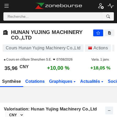
HUNAN YUJING MACHINERY CO.,LTD
35,96
¥
+10,00 %
HUNAN YUJING MACHINERY
CO.,LTD
Cours Hunan Yujing Machinery Co.,Ltd
Actions
Cours en clôture
Shenzhen S.E.
07/08/2026
Varia. 1 janv.
CNY
+10,00 %
35,96
+18,05 %
Synthèse
Cotations
Graphiques
Actualités
Soci
Valorisation: Hunan Yujing Machinery Co.,Ltd