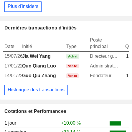
Plus d'insiders
Dernières transactions d'initiés
Poste
Date
Initié
Type
principal
Qua
15/07/26
Jia Wei Yang
Directeur general
12
Achat
17/01/22
Qun Qiang Luo
Administrateur
5
Vente
14/01/22
Guo Qiu Zhang
Fondateur
12
Vente
Historique des transactions
Cotations et Performances
1 jour
+10,00 %