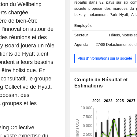
répartis dans 82 pays sur six cont
tion du Wellbeing
société propose des marques du po
erts chargée
Luxury, notamment Park Hyatt, Alila
ère de bien-être
Impression by Secrets et The
Employés
Collection by Hyatt ; du portefeuille
 l'innovation autour de
notamment Andaz, Thompson Ho
Secteur
Hôtels, Motels et
des réunions et des
Standard, Dream Hotels, The S
y Board jouera un rôle
Agenda
27/08
Détachement de dividende
Breathless Resorts & Spas, JdV 
Bunkhouse Hotels et Me and All H
clients de Hyatt aient
collection Inclusive, comprena
Plus d'informations sur la société
ondent à leurs besoins
Wellness & Spa Resorts, Hyatt Ziva, Hy
-être holistique. En
Secrets Resorts & Spas, Dreams 
Spas, Hyatt Vivid Hotels & Resorts
consultatif, le groupe
Compte de Résultat et
Resorts & Spas, Alua Hotels & Resor
Estimations
g Collective de Hyatt,
Principe Hotels & Resorts ; le po
roposant des
Classics, comprenant Grand Hya
Regency, Destination by Hyatt, Hyat
s groupes et les
Hyatt Vacation Club et Hyatt, ai
portefeuille Essentials, comprenant
Hyatt, Unscripted by Hyatt et d’autres.
ing Collective
r vaste expertise du