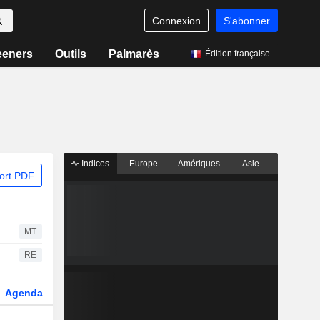
Connexion
S'abonner
eeners
Outils
Palmarès
Édition française
Indices
Europe
Amériques
Asie
ort PDF
MT
RE
Agenda
Secteur
Dérivés
Fonds et ETFs