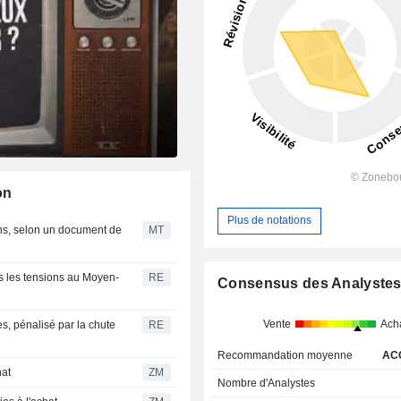
on
Plus de notations
ons, selon un document de
MT
s les tensions au Moyen-
RE
Consensus des Analyste
Vente
Ach
tes, pénalisé par la chute
RE
Recommandation moyenne
AC
achat
ZM
Nombre d'Analystes