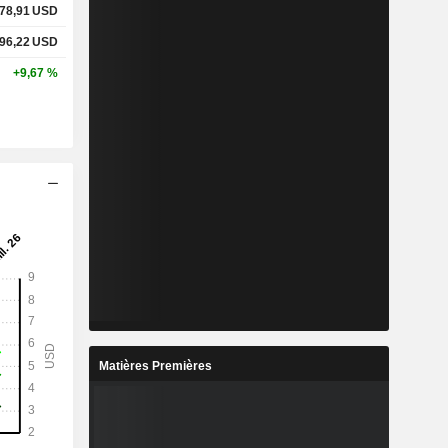
78,91
USD
96,22
USD
+9,67 %
Matières Premières