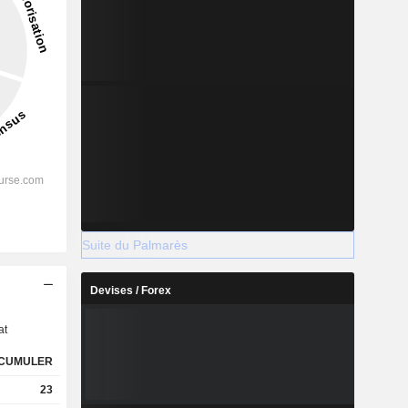
Suite du Palmarès
s
Devises / Forex
at
CUMULER
23