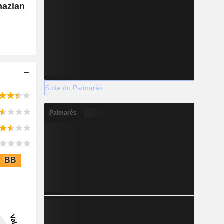
mazian
Suite du Palmarès
Palmarès
BB