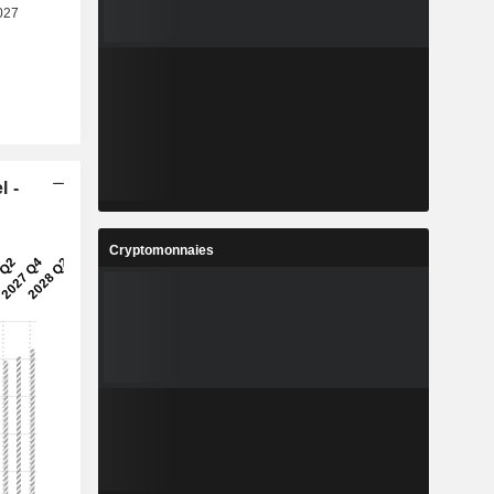
l -
Cryptomonnaies