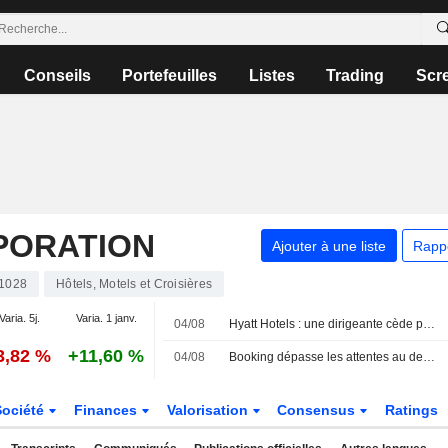
Conseils
Portefeuilles
Listes
Trading
Scr
PORATION
Ajouter à une liste
Rapp
1028
Hôtels, Motels et Croisières
Varia. 5j.
Varia. 1 janv.
04/08
Hyatt Hotels : une dirigeante cède pour 310 925 $ d'actions, selon un document de la SEC
3,82 %
+11,60 %
04/08
Booking dépasse les attentes au deuxième trimestre, mais les tensions au Moyen-Orient pèsent sur les prévisions
Société
Finances
Valorisation
Consensus
Ratings