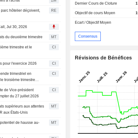
 Securities à l'achat
ZM
Dernier Cours de Cloture
1
 parc hôtelier déçoivent,
RE
Objectif de cours Moyen
1
Ecart / Objectif Moyen
all, Jul 30, 2026
Consensus
tats du deuxième trimestre
MT
ième trimestre et le
CI
Révisions de Bénéfices
ts pour l'exercice 2026
CI
ende trimestriel en
CI
le troisième trimestre
e de Vice-président
CI
mpter du 27 juillet 2026
tats supérieurs aux attentes
MT
AR aux États-Unis
potentiel de hausse au-
MT