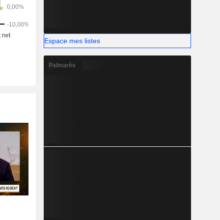
Espace mes listes
Palmarès