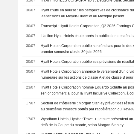
31/07
HYATT HOTELS CORPORATION : Deutsche Bank
30/07
Hyatt chute en bourse : les perspectives de croissance du
les tensions au Moyen-Orient et au Mexique pèsent
30/07
Transcript : Hyatt Hotels Corporation, Q2 2026 Earnings C
30/07
L'action Hyatt Hotels chute après la publication des résul
30/07
Hyatt Hotels Corporation publie ses résultats pour le deux
premier semestre clos le 30 juin 2026
30/07
Hyatt Hotels Corporation publie ses prévisions de résulta
30/07
Hyatt Hotels Corporation annonce le versement d'un divid
numéraire sur les actions de classe A et de classe B pour 
2026, payable le 10 septembre 2026
23/07
Hyatt Hotels Corporation nomme Eduardo Schutte au post
senior commercial pour la Hyatt Inclusive Collection, à co
17/07
Secteur de l'hôtellerie : Morgan Stanley prévoit des résul
au deuxième trimestre portés par l'accélération du RevP
17/07
Wyndham Hotels, Hyatt et Travel + Leisure présentent un 
delà de la Coupe du monde, selon Morgan Stanley