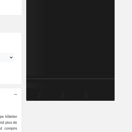
pe hôtelier
end plus de
ut compris