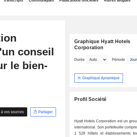
Transcripts
Communiqués
Publications officielles
Autres langues
tion
Graphique Hyatt Hotels
Corporation
'un conseil
Durée
Période
ur le bien-
H: Graphique dynamique
Profil Société
 à vos sources
Partager
Hyatt Hotels Corporation est un grou
international. Son portefeuille compr
1 528 hôtels et établissements to