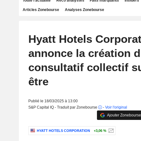
Toute l'actualité
Reco analystes
Faits marquants
Insiders
Articles Zonebourse
Analyses Zonebourse
Hyatt Hotels Corpora
annonce la création d
consultatif collectif s
être
Publié le 18/03/2025 à 13:00
S&P Capital IQ - Traduit par Zonebourse
-
Voir l'original
Ajouter Zonebourse
HYATT HOTELS CORPORATION
+3,06 %