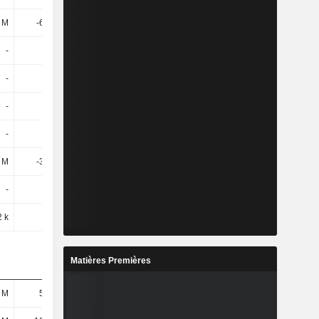
 M
-6,37 M
-8,15 M
-
-
-
-
-
5,58
-
-
-
-
-
-
1 M
-3,54 M
-5,07 M
-
-
-
2 k
70 k
62 k
Matières Premières
 M
5,63 M
4,88 M