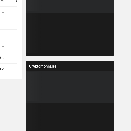
 M
10,26 M
11,28 M
-
-
-
-
-
-
-
-
-
-
-
-
 k
-584 k
665 k
Cryptomonnaies
 k
-584 k
665 k