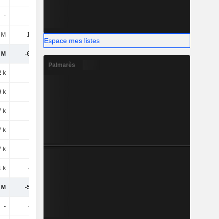
-
10 k
-457 k
 M
15,9 M
15,71 M
Espace mes listes
 M
-6,37 M
-8,15 M
Palmarès
2 k
-77 k
-67 k
 k
901 k
398 k
 k
824 k
331 k
7 k
-81 k
-71 k
7 k
259 k
-406 k
1 k
-295 k
175 k
 M
-5,66 M
-8,12 M
-
-972 k
972 k