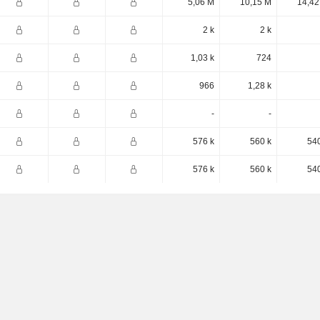
5,06 M
10,15 M
14,42
2 k
2 k
1,03 k
724
966
1,28 k
-
-
576 k
560 k
540
576 k
560 k
540