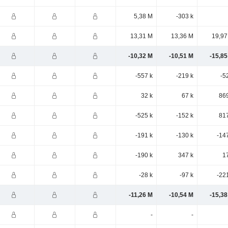
5,38 M
-303 k
13,31 M
13,36 M
19,97
-10,32 M
-10,51 M
-15,85
-557 k
-219 k
-5
32 k
67 k
869
-525 k
-152 k
817
-191 k
-130 k
-14
-190 k
347 k
1
-28 k
-97 k
-22
-11,26 M
-10,54 M
-15,38
-
-