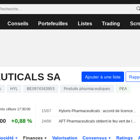
Conseils
Portefeuilles
Listes
Trading
Scr
UTICALS SA
Ajouter à une liste
Rapp
s
HYL
BE0974363955
Produits pharmaceutiques
PEA
rès clôture
17:30:00
15/07
Hyloris Pharmaceuticals : accord de licence exclusif pour l'antalgique Maxigesic en Chine
600
+0,88 %
24/06
AFT Pharmaceuticals obtient le feu vert de la FDA américaine pour un essai de phase 3 de son traitement injectable contre la carence en fer
Société
Finances
Valorisation
Consensus
Ratings