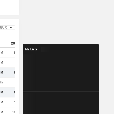
EUR
2024
2025
Ma Liste
 M
8,46 M
7,21 M
 M
1,3 M
732 k
 M
9,76 M
7,94 M
3 k
227 k
379 k
 M
9,53 M
7,56 M
 M
5,63 M
4,88 M
 M
10,26 M
11,28 M