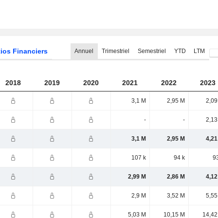
ios Financiers
Annuel
Trimestriel
Semestriel
YTD
LTM
2018
2019
2020
2021
2022
2023
3,1 M
2,95 M
2,09
-
-
2,13
3,1 M
2,95 M
4,21
107 k
94 k
9
2,99 M
2,86 M
4,12
2,9 M
3,52 M
5,55
5,03 M
10,15 M
14,42