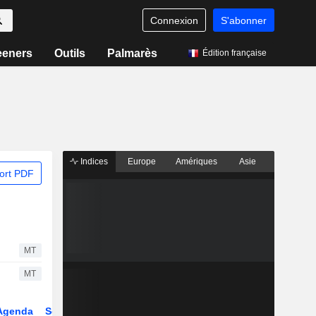
Connexion
S'abonner
eeners
Outils
Palmarès
Édition française
Indices
Europe
Amériques
Asie
ort PDF
MT
MT
Agenda
Secteur
Dérivés