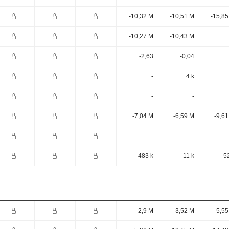
-10,32 M
-10,51 M
-15,85
-10,27 M
-10,43 M
-2,63
-0,04
-
4 k
-
-
-7,04 M
-6,59 M
-9,6
-
-
483 k
11 k
5
2,9 M
3,52 M
5,55