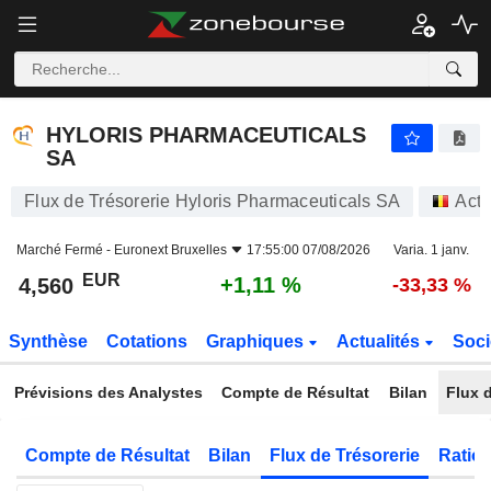
HYLORIS PHARMACEUTICALS SA
4,560
€
+1,11 %
HYLORIS PHARMACEUTICALS
SA
Flux de Trésorerie Hyloris Pharmaceuticals SA
Acti
Marché Fermé -
Euronext Bruxelles
17:55:00 07/08/2026
Varia. 1 janv.
EUR
+1,11 %
4,560
-33,33 %
Synthèse
Cotations
Graphiques
Actualités
Soci
Prévisions des Analystes
Compte de Résultat
Bilan
Flux d
Compte de Résultat
Bilan
Flux de Trésorerie
Ratios