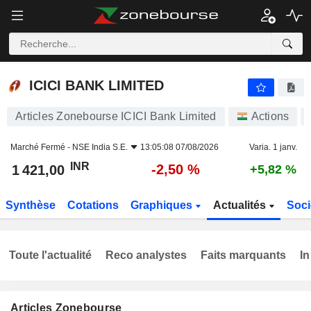
ICICI BANK LIMITED
1 421,00
₹
-2,50 %
ICICI BANK LIMITED
Articles Zonebourse ICICI Bank Limited
Actions
Marché Fermé -
NSE India S.E.
13:05:08 07/08/2026
Varia. 1 janv.
INR
-2,50 %
1 421,00
+5,82 %
Synthèse
Cotations
Graphiques
Actualités
Soci
Toute l'actualité
Reco analystes
Faits marquants
In
Articles Zonebourse