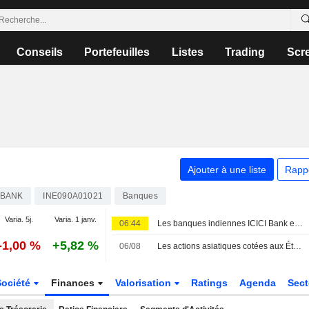
Conseils
Portefeuilles
Listes
Trading
Scr
Ajouter à une liste
Rapp
IBANK
INE090A01021
Banques
Varia. 5j.
Varia. 1 janv.
06:44
Les banques indiennes ICICI Bank et Axis Bank sollicitent à nouveau le marché de la dette en dollars en moins de deux mois, selon des banquiers
-1,00 %
+5,82 %
06/08
Les actions asiatiques cotées aux États-Unis sous forme d'ADR progressent lors de la séance de jeudi
Société
Finances
Valorisation
Ratings
Agenda
Sec