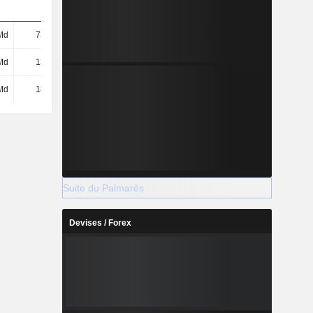
Md
735 Md
887 Md
-
Md
133 Md
181 Md
165 Md
Md
182 Md
112 Md
18,32 Md
Suite du Palmarès
Devises / Forex