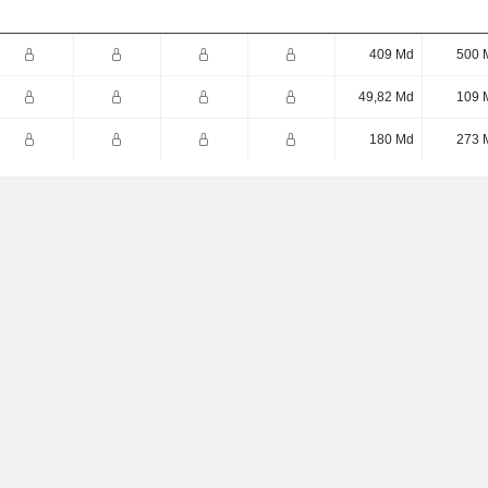
409 Md
500 
49,82 Md
109 
180 Md
273 