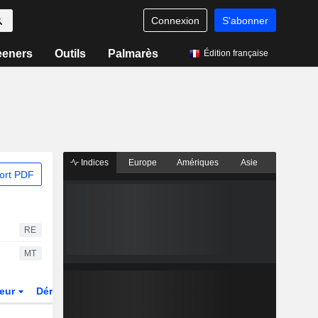
Connexion
S'abonner
eeners
Outils
Palmarès
Édition française
Indices
Europe
Amériques
Asie
ort PDF
RE
MT
teur
Dérivés
Fonds et ETFs