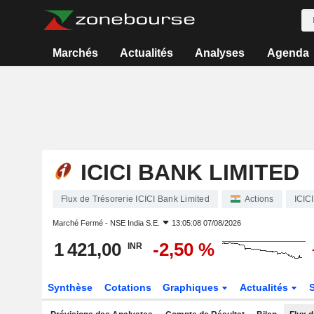
Marchés
Actualités
Analyses
Agenda
ICICI BANK LIMITED
Flux de Trésorerie ICICI Bank Limited
Actions
ICIC
Marché Fermé -
NSE India S.E.
13:05:08 07/08/2026
1 421,00
-2,50 %
INR
Synthèse
Cotations
Graphiques
Actualités