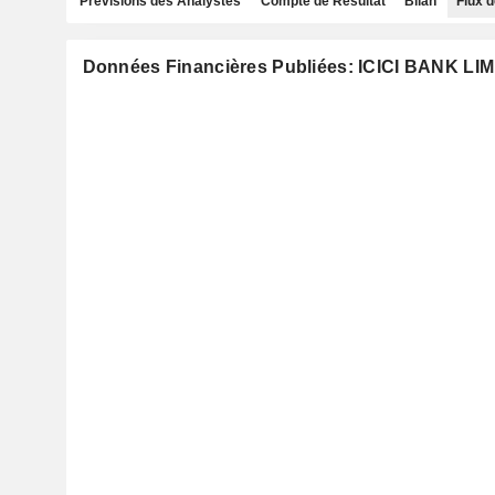
Prévisions des Analystes
Compte de Résultat
Bilan
Flux d
Données Financières Publiées: ICICI BANK LI