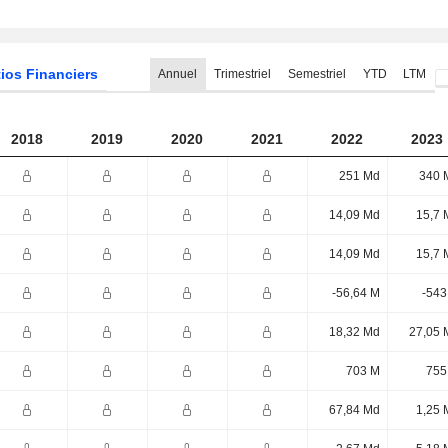
ios Financiers
Annuel
Trimestriel
Semestriel
YTD
LTM
2018
2019
2020
2021
2022
2023
251 Md
340 
14,09 Md
15,7 
14,09 Md
15,7 
-56,64 M
-543
18,32 Md
27,05 
703 M
755
67,84 Md
1,25 