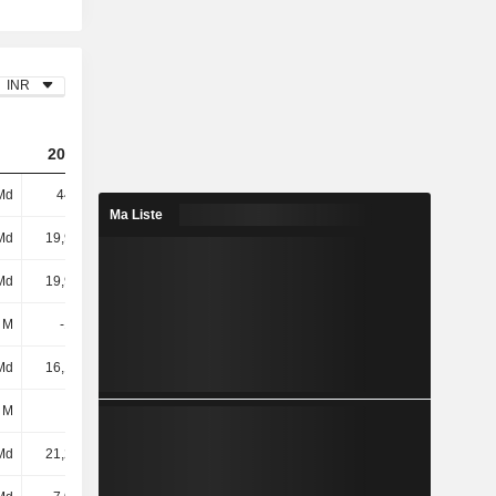
INR
2024
2025
2026
Md
443 Md
510 Md
542 Md
Ma Liste
Md
19,96 Md
26,9 Md
30,08 Md
Md
19,96 Md
26,9 Md
30,08 Md
 M
-144 M
-439 M
-2,89 Md
Md
16,17 Md
-1,02 Md
2,9 Md
 M
-
-
1,14 Md
Md
21,29 Md
48,28 Md
71,12 Md