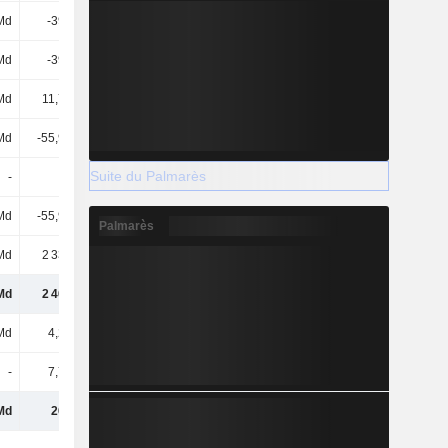
Md
-391 Md
-399 Md
-502 Md
Md
-391 Md
-399 Md
-502 Md
Md
11,71 Md
14,38 Md
13,61 Md
Md
-55,99 Md
-70,41 Md
-78,53 Md
Suite du Palmarès
-
-
-
-
Md
-55,99 Md
-70,41 Md
-78,53 Md
Palmarès
Md
2 330 Md
1 981 Md
1 884 Md
Md
2 468 Md
2 036 Md
1 837 Md
Md
4,23 Md
1,48 Md
13,06 Md
-
7,71 Md
-
-
Md
263 Md
513 Md
510 Md