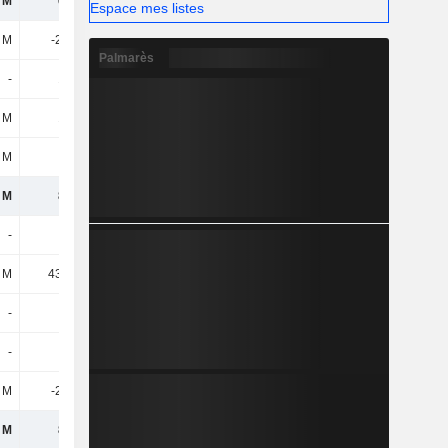
 M
652 M
116 M
1,35 Md
Espace mes listes
7 M
-2,55 M
-2,28 M
-2,43 M
Palmarès
-
170 M
129 M
106 M
7 M
167 M
126 M
103 M
 M
-
9,53 M
21,38 M
 M
820 M
252 M
1,47 Md
-
-
-31,5 M
-
 M
43,89 M
116 M
21,31 M
-
-
-
-76,28 M
-
-
-
242 M
 M
-29,2 M
-19,8 M
6,13 M
 M
834 M
317 M
1,66 Md