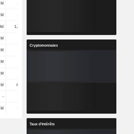
 M
222 M
201 M
156 M
 M
222 M
201 M
156 M
Md
1,68 Md
2,64 Md
2,07 Md
 M
9,8 M
8,1 M
7,7 M
Cryptomonnaies
 M
3,7 M
2,62 M
2,6 M
 M
6,1 M
5,48 M
5,1 M
 M
130 M
164 M
154 M
 M
86,1 M
102 M
95,6 M
-
-
-
46 k
 M
216 M
266 M
249 M
Taux d'Intérêts