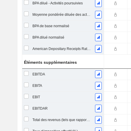
BPA dilué - Activités poursuivies
Moyenne pondérée diluée des actions en circulation
BPA de base normalisé
BPA dilué normalisé
American Depositary Receipts Ratio (ADR)
Éléments supplémentaires
EBITDA
EBITA
EBIT
EBITDAR
Total des revenus (tels que rapportés)