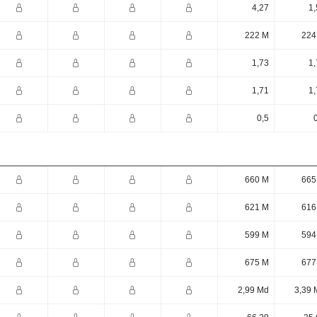
4,27
1,
222 M
224
1,73
1,
1,71
1,
0,5
660 M
665
621 M
616
599 M
594
675 M
677
2,99 Md
3,39 