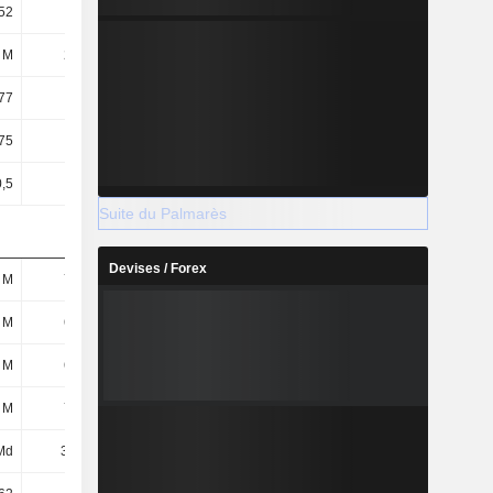
52
2,65
0,15
6,41
 M
226 M
211 M
201 M
77
2,29
0,76
4,71
75
2,27
0,75
4,58
0,5
0,5
0,5
0,5
Suite du Palmarès
Devises / Forex
 M
739 M
209 M
1,44 Md
 M
675 M
140 M
1,37 Md
 M
652 M
116 M
1,35 Md
 M
748 M
217 M
1,45 Md
Md
3,7 Md
4,24 Md
5,14 Md