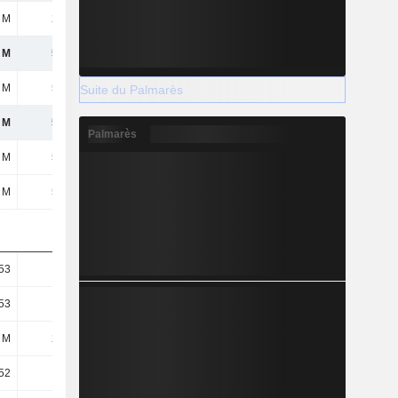
 M
237 M
284 M
378 M
 M
598 M
32,62 M
1,29 Md
 M
598 M
32,62 M
1,29 Md
Suite du Palmarès
 M
598 M
32,62 M
1,29 Md
Palmarès
 M
598 M
32,62 M
1,29 Md
 M
598 M
32,62 M
1,29 Md
53
2,67
0,16
6,59
53
2,67
0,16
6,59
 M
224 M
207 M
195 M
52
2,65
0,15
6,41