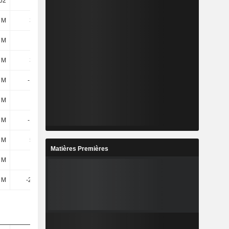
62
28,36
89,7
22,7
 M
393 M
367 M
124 M
 M
3 M
2,93 M
6,61 M
 M
396 M
370 M
130 M
 M
-159 M
-84,72 M
247 M
1 M
195 k
-828 k
252 k
 M
-159 M
-85,55 M
248 M
 M
512 M
157 M
919 M
Matières Premières
 M
1,3 M
1,3 M
1,3 M
8 M
-2,64 M
-3,28 M
-3,73 M