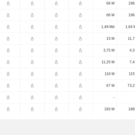
66 M
196
66 M
196
1,49 Md
1,64 
15 M
11,7
3,75 M
4,3
11,25 M
7,4
116 M
115
67 M
73,2
-
183 M
188