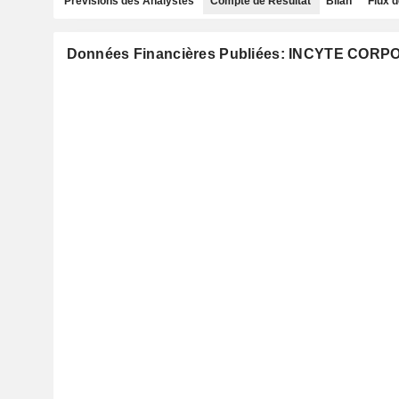
Prévisions des Analystes
Compte de Résultat
Bilan
Flux d
Données Financières Publiées: INCYTE COR