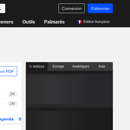
Connexion
S'abonner
eeners
Outils
Palmarès
Édition française
Indices
Europe
Amériques
Asie
ort PDF
ZM
ZM
Agenda
Secteur
Dérivés
Fonds et ETFs