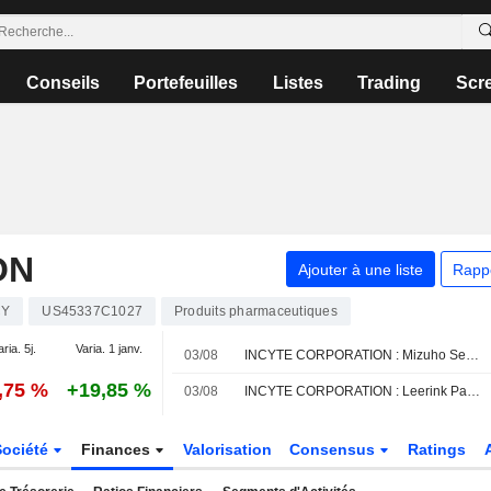
Conseils
Portefeuilles
Listes
Trading
Scr
ON
Ajouter à une liste
Rapp
CY
US45337C1027
Produits pharmaceutiques
aria. 5j.
Varia. 1 janv.
03/08
INCYTE CORPORATION : Mizuho Securities révise son opinion et passe à vendre
,75 %
+19,85 %
03/08
INCYTE CORPORATION : Leerink Partners reste à l'achat
Société
Finances
Valorisation
Consensus
Ratings