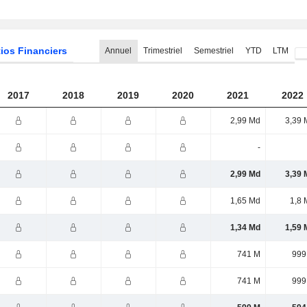
ios Financiers
Annuel
Trimestriel
Semestriel
YTD
LTM
2017
2018
2019
2020
2021
2022
2,99 Md
3,39 
-
2,99 Md
3,39 
1,65 Md
1,8 
1,34 Md
1,59 
741 M
999
741 M
999