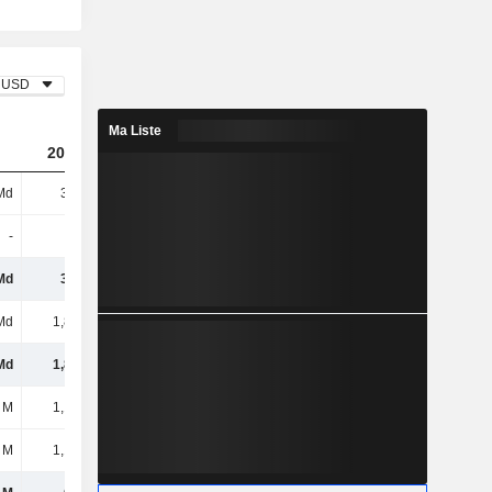
USD
Ma Liste
2023
2024
2025
Md
3,7 Md
4,24 Md
5,14 Md
-
-
-
-
Md
3,7 Md
4,24 Md
5,14 Md
Md
1,88 Md
2,91 Md
2,42 Md
Md
1,81 Md
1,33 Md
2,72 Md
 M
1,16 Md
1,22 Md
1,37 Md
 M
1,16 Md
1,22 Md
1,37 Md