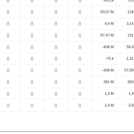
-66,29
35,
83,07 M
128
4,4 M
3,14
87,47 M
131
-408 M
58,4
-75 k
-1,3
-408 M
57,09
381 M
393
1,3 M
1,4
1,4 M
-2,