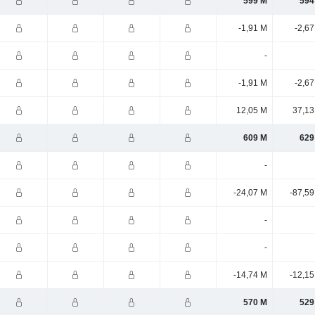
599 M
594
-1,91 M
-2,6
-
-1,91 M
-2,6
12,05 M
37,13
609 M
629
-
-24,07 M
-87,59
-
-
-14,74 M
-12,15
570 M
529