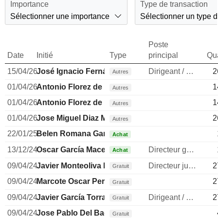
Importance
Type de transaction
Sélectionner une importance
Sélectionner un type d
Poste
Date
Initié
Type
principal
Qua
15/04/26
José Ignacio Fernández
Dirigeant / cadre principal
2
Autres
01/04/26
Antonio Florez de la Fuente
1
Autres
01/04/26
Antonio Florez de la Fuente
1
Autres
01/04/26
Jose Miguel Diaz Miranda
2
Autres
22/01/25
Belen Romana Garcia
Achat
13/12/24
Oscar García Maceiras
Directeur general
Achat
09/04/24
Javier Monteoliva Díaz
Directeur juridique
2
Gratuit
09/04/24
Marcote Oscar Perez
2
Gratuit
09/04/24
Javier García Torralbo
Dirigeant / cadre principal
2
Gratuit
09/04/24
Jose Pablo Del Bado Rivas
Gratuit