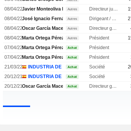
08/04/22
Javier Monteoliva Díaz
Directeur juridique
1
Autres
08/04/22
José Ignacio Fernández
Dirigeant / cadre principal
2
Autres
08/04/22
Oscar García Maceiras
Directeur general
Autres
08/04/22
Marta Ortega Pérez
Président
1
Autres
07/04/22
Marta Ortega Pérez
Président
Achat
07/04/22
Marta Ortega Pérez
Président
Achat
21/03/22
INDUSTRIA DE DISEÑO TEXTIL SA
Société
2
Achat
20/12/21
INDUSTRIA DE DISEÑO TEXTIL SA
Société
Achat
20/12/21
Oscar García Maceiras
Directeur general
Achat