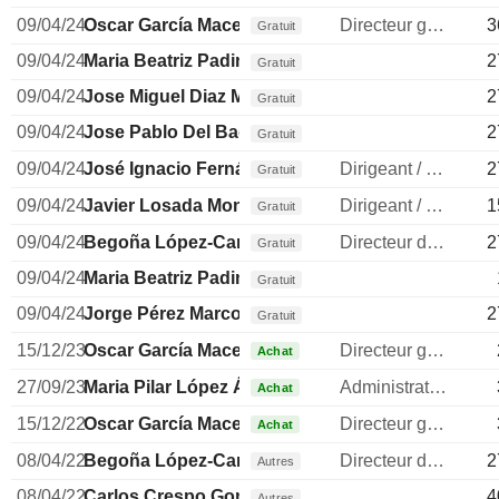
09/04/24
Oscar García Maceiras
Directeur general
3
Gratuit
09/04/24
Maria Beatriz Padin Santos
2
Gratuit
09/04/24
Jose Miguel Diaz Miranda
2
Gratuit
09/04/24
Jose Pablo Del Bado Rivas
2
Gratuit
09/04/24
José Ignacio Fernández
Dirigeant / cadre principal
2
Gratuit
09/04/24
Javier Losada Montero
Dirigeant / cadre principal
1
Gratuit
09/04/24
Begoña López-Cano Ibarreche
Directeur des ressources humaines
2
Gratuit
09/04/24
Maria Beatriz Padin Santos
Gratuit
09/04/24
Jorge Pérez Marcote
2
Gratuit
15/12/23
Oscar García Maceiras
Directeur general
Achat
27/09/23
Maria Pilar López Álvarez
Administrateur
Achat
15/12/22
Oscar García Maceiras
Directeur general
Achat
08/04/22
Begoña López-Cano Ibarreche
Directeur des ressources humaines
2
Autres
08/04/22
Carlos Crespo González
4
Autres