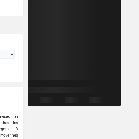
rvices en
e dans les
ergement à
 moyennes