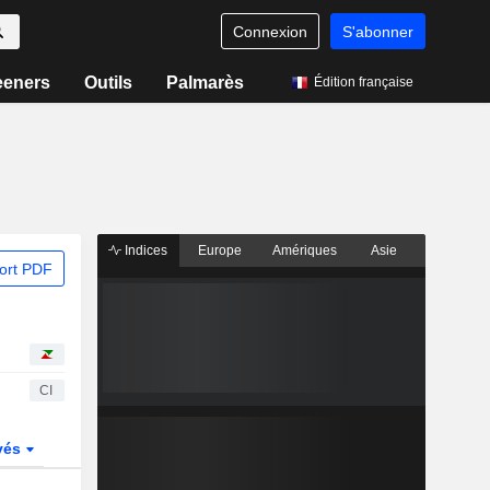
Connexion
S'abonner
eeners
Outils
Palmarès
Édition française
Indices
Europe
Amériques
Asie
ort PDF
CI
vés