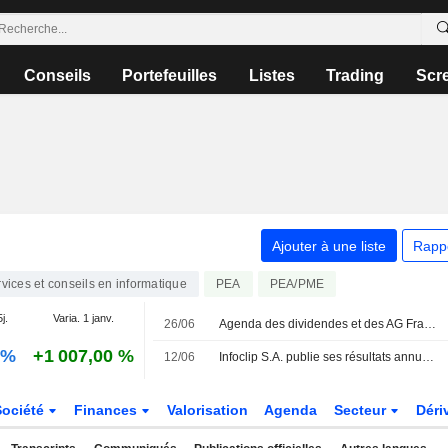
Conseils
Portefeuilles
Listes
Trading
Scr
Ajouter à une liste
Rapp
vices et conseils en informatique
PEA
PEA/PME
j.
Varia. 1 janv.
26/06
Agenda des dividendes et des AG France : embouteillage de fin de semestre
 %
+1 007,00 %
12/06
Infoclip S.A. publie ses résultats annuels pour l'exercice clos au 31 décembre 2025
Société
Finances
Valorisation
Agenda
Secteur
Déri