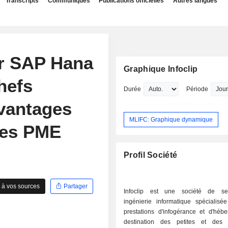
Transcripts
Communiqués
Publications officielles
Autres langues
r SAP Hana
Graphique Infoclip
hefs
Durée
Période
avantages
MLIFC: Graphique dynamique
les PME
Profil Société
 à vos sources
Partager
Infoclip est une société de se
ingénierie informatique spécialisé
prestations d'infogérance et d'héb
destination des petites et des