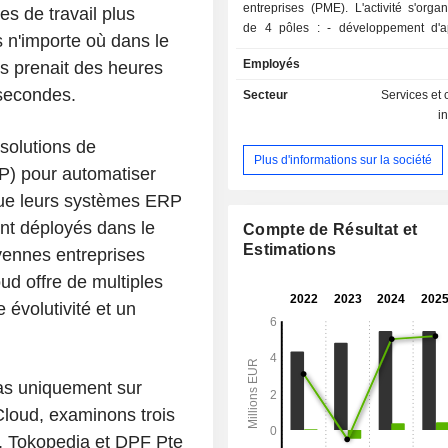
entreprises (PME). L'activité s'orga
s de travail plus
de 4 pôles : - développement d'applications
 n'importe où dans le
informatiques ; - prestations d'infogérance des
Employés
is prenait des heures
infrastructures systèmes et des 
d'hébergement ; - mise en place de solutions de
 secondes.
Secteur
Services et 
gestion : outils de reporting et d
i
décision dans les domaines de la co
solutions de
de la gestion des achats et des ven
Plus d'informations sur la société
paie, de la gestion des ressources h
RP) pour automatiser
la gestion de la relation client, etc. ; - prestations
que leurs systèmes ERP
de services : prestations de f
ont déployés dans le
d'assistance technique et de ma
Compte de Résultat et
98,4% du CA est réalisé en France.
Estimations
yennes entreprises
ud offre de multiples
évolutivité et un
as uniquement sur
 Cloud, examinons trois
, Tokopedia et DPF Pte