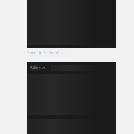
Suite du Palmarès
Palmarès