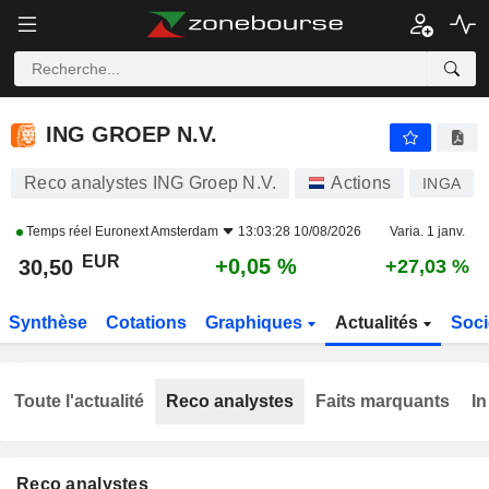
ING GROEP N.V.
30,50
€
+0,05 %
ING GROEP N.V.
Reco analystes ING Groep N.V.
Actions
INGA
Temps réel
Euronext Amsterdam
13:03:28 10/08/2026
Varia. 1 janv.
EUR
+0,05 %
30,50
+27,03 %
Synthèse
Cotations
Graphiques
Actualités
Soci
Toute l'actualité
Reco analystes
Faits marquants
In
Reco analystes