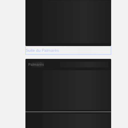
Suite du Palmarès
Palmarès