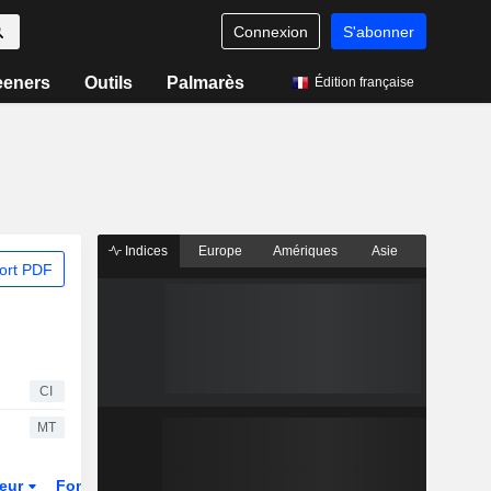
Connexion
S'abonner
eeners
Outils
Palmarès
Édition française
Indices
Europe
Amériques
Asie
ort PDF
CI
MT
teur
Fonds et ETFs