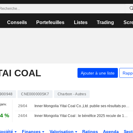
Conseils
Portefeuilles
Listes
Trading
Scr
TAI COAL
Ajouter à une liste
Rapp
900948
CNE000000SK7
Charbon - Autres
 janv.
29/04
Inner Mongolia Yitai Coal Co.,Ltd. publie ses résultats pour le premier trimestre clos le 31 mars 2026
74 %
24/04
Inner Mongolia Yitai Coal : le bénéfice 2025 recule de 1%, le titre grimpe de 5%
Société
Finances
Valorisation
Ratings
Agenda
Sec