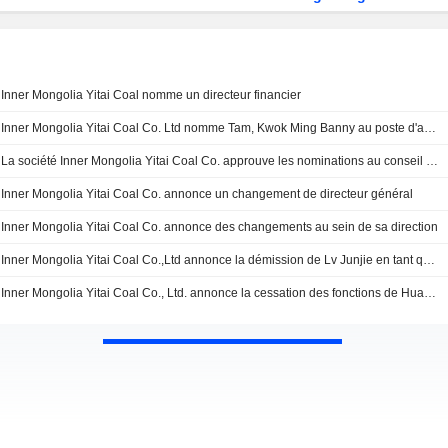
Inner Mongolia Yitai Coal nomme un directeur financier
Inner Mongolia Yitai Coal Co. Ltd nomme Tam, Kwok Ming Banny au poste d'administrateur indépendant non exécutif
La société Inner Mongolia Yitai Coal Co. approuve les nominations au conseil d'administration
Inner Mongolia Yitai Coal Co. annonce un changement de directeur général
Inner Mongolia Yitai Coal Co. annonce des changements au sein de sa direction
Inner Mongolia Yitai Coal Co.,Ltd annonce la démission de Lv Junjie en tant que directeur exécutif et membre du comité stratégique du conseil d'administration
Inner Mongolia Yitai Coal Co., Ltd. annonce la cessation des fonctions de Huang Sujian en tant que directeur non exécutif indépendant ainsi que président du comité de rémunération et d'évaluation et membre du comité d'audit, du comité de nomination, du comité de stratégie et du comité de production.