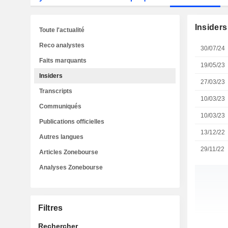
Insiders
Toute l'actualité
Reco analystes
30/07/24
Faits marquants
19/05/23
Insiders
27/03/23
Transcripts
10/03/23
Communiqués
10/03/23
Publications officielles
13/12/22
Autres langues
29/11/22
Articles Zonebourse
Analyses Zonebourse
Filtres
Rechercher