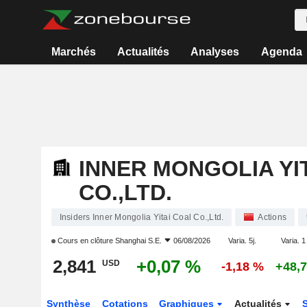
Marchés
Actualités
Analyses
Agenda
INNER MONGOLIA YI
CO.,LTD.
Insiders Inner Mongolia Yitai Coal Co.,Ltd.
Actions
Cours en clôture
Shanghai S.E.
06/08/2026
Varia. 5j.
Varia. 1
2,841
+0,07 %
USD
-1,18 %
+48,
Synthèse
Cotations
Graphiques
Actualités