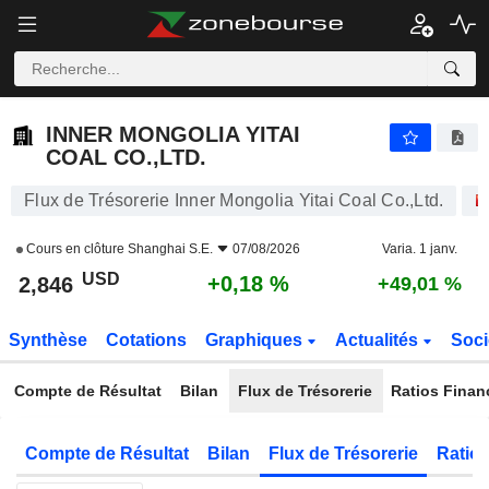
INNER MONGOLIA YITAI COAL CO.,LTD.
2,846
$
+0,18 %
INNER MONGOLIA YITAI
COAL CO.,LTD.
Flux de Trésorerie Inner Mongolia Yitai Coal Co.,Ltd.
Cours en clôture
Shanghai S.E.
07/08/2026
Varia. 1 janv.
USD
+0,18 %
2,846
+49,01 %
Synthèse
Cotations
Graphiques
Actualités
Soci
Compte de Résultat
Bilan
Flux de Trésorerie
Ratios Finan
Compte de Résultat
Bilan
Flux de Trésorerie
Ratios