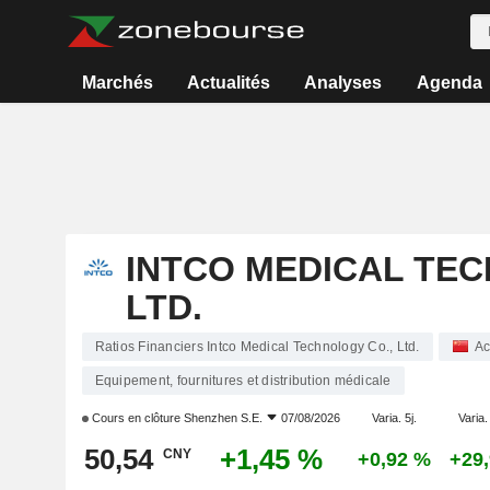
Marchés
Actualités
Analyses
Agenda
INTCO MEDICAL TEC
LTD.
Ratios Financiers Intco Medical Technology Co., Ltd.
Ac
Equipement, fournitures et distribution médicale
Cours en clôture
Shenzhen S.E.
07/08/2026
Varia. 5j.
Varia.
50,54
+1,45 %
CNY
+0,92 %
+29