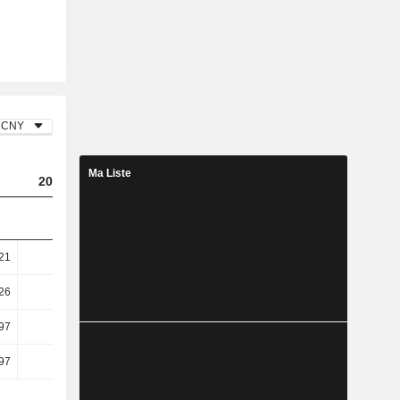
CNY
Ma Liste
2023
2024
2025
,21
-0,42
1,79
1,52
,26
-0,49
2,03
1,7
97
2,4
8,78
5,78
97
2,41
8,77
5,67