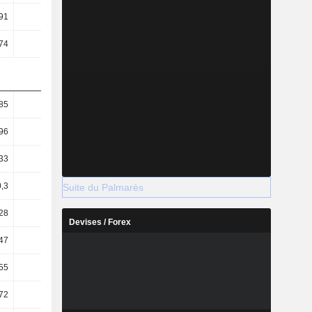
91
55,55
43,33
50,38
74
49,61
61,75
63,16
85
43,98
75,05
94,23
96
30,55
42,87
48,52
33
0,47
0,94
2,2
0,3
0,33
0,54
1,13
Suite du Palmarès
28
39,83
48,94
53,68
Devises / Forex
,47
-1,27
2,87
2,46
55
4,36
5,66
5,08
,72
-6,91
-0,15
-1,9