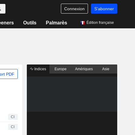
Connexion
S'abonner
eeners
Outils
Palmarès
Édition française
Indices
Europe
Amériques
Asie
ort PDF
CI
CI