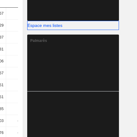
67
13,41
22,85
23,91
Espace mes listes
29
10,46
8,47
9,92
37
7,99
18,27
18,87
Palmarès
,81
-2,13
9,47
9,41
,06
-2,35
9,3
9,16
67
5,61
15,66
10,55
51
5,54
15,39
10,18
51
5,54
15,39
10,18
85
1,94
8,76
5,17
,03
-20,91
-13,49
-6,4
,76
-19,76
-11,47
-4,08