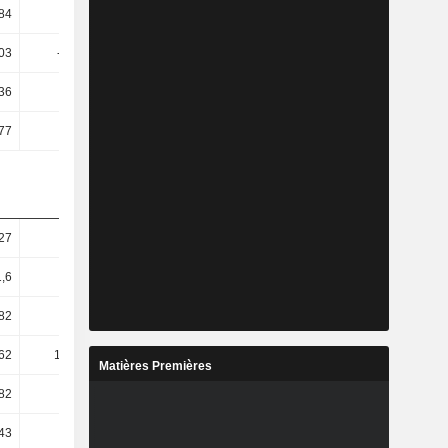
84
12,88
7,61
9,34
,03
-10,81
-3,15
2,3
,36
-8,12
-284,05
-24,96
77
6,82
117,35
-6,15
,27
4,61
37,65
4,23
1,6
10,77
130,9
9,09
,82
-0,77
212,34
6,32
62
194,38
-732,92
1,13
Matières Premières
82
131,2
-644,83
0,8
,43
-39,3
284,39
-29,8