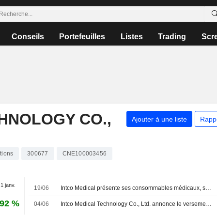
Conseils
Portefeuilles
Listes
Trading
Scr
HNOLOGY CO.,
Ajouter à une liste
Rapp
tions
300677
CNE100003456
 1 janv.
19/06
Intco Medical présente ses consommables médicaux, ses équipements de rééducation et ses solutions de physiothérapie au salon WHX Miami 2026
,92 %
04/06
Intco Medical Technology Co., Ltd. annonce le versement du dividende final en numéraire pour 2025 sur ses actions A, payable le 11 juin 2026