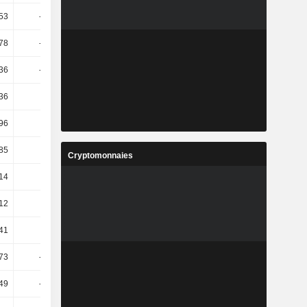
,53
-39,12
282,63
-31,03
,78
-65,28
521,17
-39,2
,36
-38,95
289,66
-30,53
,36
68,75
47,14
-0,6
,96
14,55
10,04
4,87
85
3,76
5,89
18,56
Cryptomonnaies
14
26,08
27,89
15,76
,12
1,57
7,6
5,34
,41
1,41
8,58
4,88
,73
-52,85
114,78
74,69
,49
-16,12
24,38
43,89