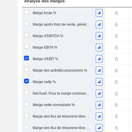
Analyse des marges
Marge brute %
Marge après frais de vente, généraux et administratifs %
Marge d’EBITDA %
Marge EBITA %
Marge d'EBIT %
Marge des activités poursuivies %
Marge nette %
Net Avail. Pour la marge commune %
Marge nette normalisée %
Marge des flux de trésorerie libre pour les actionnaires
Marge des flux de trésorerie libre pour l’ensemble des pourvoyeurs de fonds