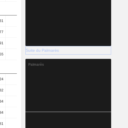
31
0,28
0,31
0,27
77
0,76
1
0,93
91
9,23
8,15
7,17
Suite du Palmarès
55
5,56
6,08
5,83
Palmarès
24
1,81
1,5
0,85
82
1,64
1,38
0,76
34
0,06
0,07
0,1
84
39,55
44,92
50,9
81
65,61
60,16
62,65