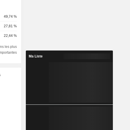
49,74 %
27,81 %
22,44 %
ns les plus
importantes
Ma Liste
s