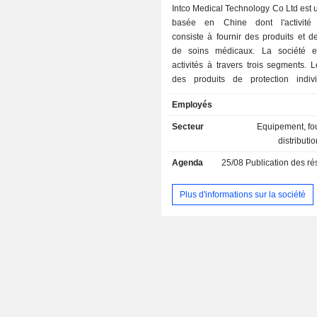
Intco Medical Technology Co Ltd est 
basée en Chine dont l'activité 
consiste à fournir des produits et d
de soins médicaux. La société e
activités à travers trois segments.
des produits de protection indiv
consacre principalement à la product
Employés
vente de produits de protection te
gants en nitrile, les gants en poly
Secteur
Equipement, fou
vinyle (PVC) et autres. Les prod
distributi
segment peuvent être utilisés dans d
Agenda
25/08
Publication des résultat
tels que les soins médicaux et l'i
l'agroalimentaire, l'électronique de p
autres. Le segment des produits de 
Plus d'informations sur la société
est principalement dédié à la product
vente de produits tels que les fauteui
et leurs accessoires. Le segment « A
principalement dédié à la producti
vente de produits tels que les 
compresses chaudes et froides, les 
adhésives et autres. La société po
marques principales, Intco et Basic.