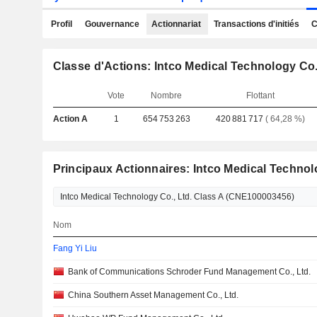
Profil
Gouvernance
Actionnariat
Transactions d'initiés
C
Classe d'Actions: Intco Medical Technology Co.
Vote
Nombre
Flottant
Action A
1
654 753 263
420 881 717
( 64,28 %)
Principaux Actionnaires: Intco Medical Technolo
Nom
Fang Yi Liu
Bank of Communications Schroder Fund Management Co., Ltd.
China Southern Asset Management Co., Ltd.