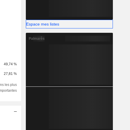
Espace mes listes
Palmarès
49,74 %
27,81 %
ns les plus
importantes