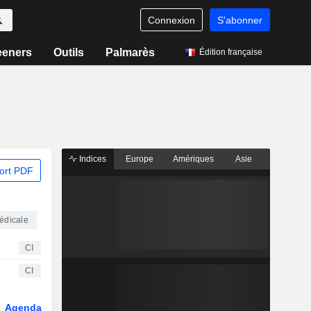
Connexion
S'abonner
eeners
Outils
Palmarès
Édition française
Indices
Europe
Amériques
Asie
ort PDF
médicale
CI
CI
Agenda
Secteur
Fonds et ETFs