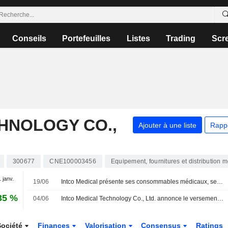
Conseils
Portefeuilles
Listes
Trading
Scr
HNOLOGY CO.,
Ajouter à une liste
Rapp
300677
CNE100003456
Equipement, fournitures et distribution 
1 janv.
19/06
Intco Medical présente ses consommables médicaux, ses équipements de rééducation et ses solutions de physiothérapie au salon WHX Miami 2026
35 %
04/06
Intco Medical Technology Co., Ltd. annonce le versement du dividende final en numéraire pour 2025 sur ses actions A, payable le 11 juin 2026
Société
Finances
Valorisation
Consensus
Ratings