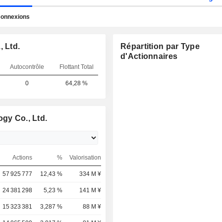
onnexions
, Ltd.
Répartition par Type
d'Actionnaires
Autocontrôle
Flottant Total
0
64,28 %
gy Co., Ltd.
Actions
%
Valorisation
57 925 777
12,43 %
334 M ¥
24 381 298
5,23 %
141 M ¥
15 323 381
3,287 %
88 M ¥