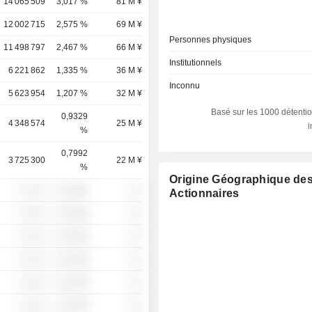
14 065 509
3,017 %
81 M ¥
12 002 715
2,575 %
69 M ¥
Personnes physiques
11 498 797
2,467 %
66 M ¥
Institutionnels
6 221 862
1,335 %
36 M ¥
Inconnu
5 623 954
1,207 %
32 M ¥
Basé sur les 1000 détentio
0,9329
4 348 574
25 M ¥
%
0,7992
3 725 300
22 M ¥
%
Origine Géographique de
░ ░░░
░░░░%
░░
Actionnaires
░ ░░░
░░░░%
░░
░ ░░░
░░░░%
░░
░ ░░░
░░░░%
░░
░ ░░░
░░░░%
░░
░ ░░░
░░░░%
░░