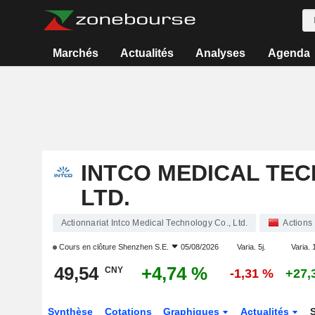
Marchés
Actualités
Analyses
Agenda
INTCO MEDICAL TEC
LTD.
Actionnariat Intco Medical Technology Co., Ltd.
Actions
Cours en clôture
Shenzhen S.E.
05/08/2026
Varia. 5j.
Varia. 
49,54
+4,74 %
CNY
-1,31 %
+27,
Synthèse
Cotations
Graphiques
Actualités