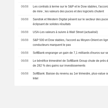
06/08
Les contrats à terme sur le S&P et le Dow stables, l'acco
de mire ; les valeurs des puces et des logiciels chutent
06/08
Sandisk et Western Digital pèsent sur le secteur des puce
éclipsant de solides résultats
06/08
USA-Les valeurs à suivre à Wall Street (actualisé)
06/08
S&P 500 et Dow stables, l'accord au Moyen-Orient en lign
conducteurs marquent le pas
06/08
SoftBank engrange un gain de 7,1 milliards d'euros sur se
06/08
Le bénéfice trimestriel de SoftBank Group chute de près
de 282 % des gains sur investissements
06/08
SoftBank: Baisse du revenu au 1er trimestre, plus-value su
Intel