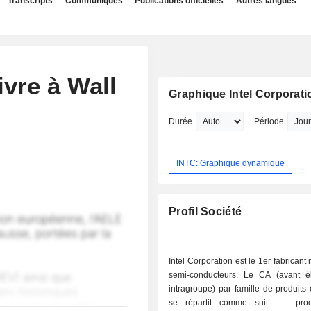
Transcripts
Communiqués
Publications officielles
Autres langues
vre à Wall
Graphique Intel Corporati
Durée
Période
INTC: Graphique dynamique
Profil Société
Intel Corporation est le 1er fabricant
semi-conducteurs. Le CA (avant él
intragroupe) par famille de produits 
se répartit comme suit : - produits pour