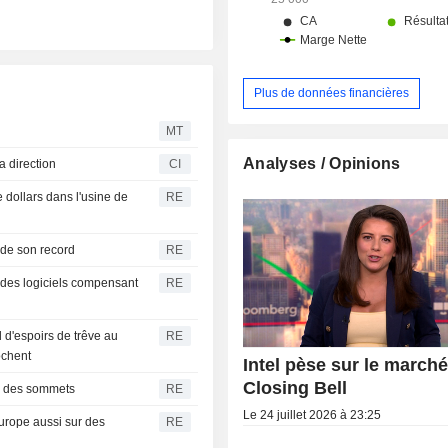
Taiwan (14,5%) et autres (13,6%).
Plus de données financières
MT
Analyses / Opinions
 direction
CI
e dollars dans l'usine de
RE
 de son record
RE
 des logiciels compensant
RE
 d'espoirs de trêve au
RE
ochent
Intel pèse sur le marché
Closing Bell
r des sommets
RE
Le 24 juillet 2026 à 23:25
urope aussi sur des
RE