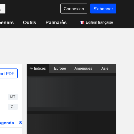
Connexion
S'abonner
eeners
Outils
Palmarès
Édition française
Indices
Europe
Amériques
Asie
ort PDF
MT
CI
Agenda
Secteur
Dérivés
Fonds et ETFs