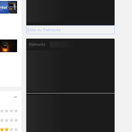
Suite du Palmarès
Palmarès