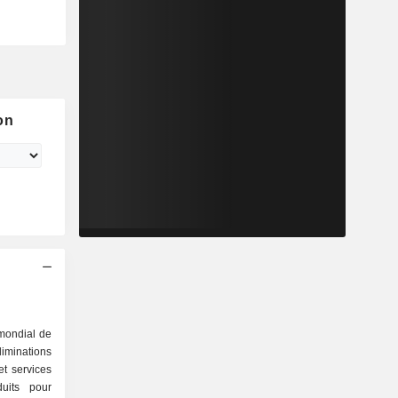
on
 mondial de
iminations
et services