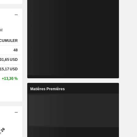
s
at
CUMULER
48
01,65
USD
15,17
USD
+13,30 %
Matières Premières