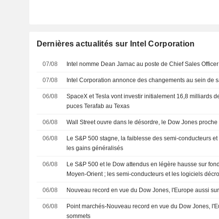
Dernières actualités sur Intel Corporation
07/08
Intel nomme Dean Jarnac au poste de Chief Sales Officer
07/08
Intel Corporation annonce des changements au sein de sa
06/08
SpaceX et Tesla vont investir initialement 16,8 milliards d
puces Terafab au Texas
06/08
Wall Street ouvre dans le désordre, le Dow Jones proche
06/08
Le S&P 500 stagne, la faiblesse des semi-conducteurs et
les gains généralisés
06/08
Le S&P 500 et le Dow attendus en légère hausse sur fond
Moyen-Orient ; les semi-conducteurs et les logiciels décr
06/08
Nouveau record en vue du Dow Jones, l'Europe aussi su
06/08
Point marchés-Nouveau record en vue du Dow Jones, l'E
sommets