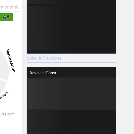
AA
Suite du Palmarès
Devises / Forex