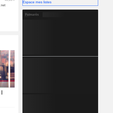
Espace mes listes
Palmarès
 |