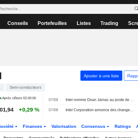
Conseils
Portefeuilles
Listes
Trading
Scr
N
Ajouter à une liste
Rapp
1
Semi-conducteurs
Après clôture
02:00:00
07/08
Intel nomme Dean Jarnac au poste de Chief Sales Officer
01,94
+0,29 %
07/08
Intel Corporation annonce des changements au sein de sa direction
Société
Finances
Valorisation
Consensus
Ratings